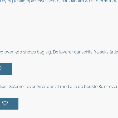
 ny og festlig oplevelse i vente, når Okholm & Pistolerne ind
over 500 shows bag sig. De leverer dansehits fra seks årtier 
s -80’erne Lever fyrer den af med alle de bedste 80’er ever