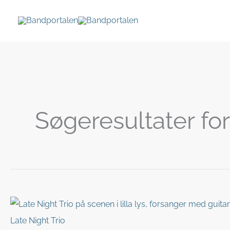
Gå
til
indholdet
Søgeresultater for
Late Night Trio