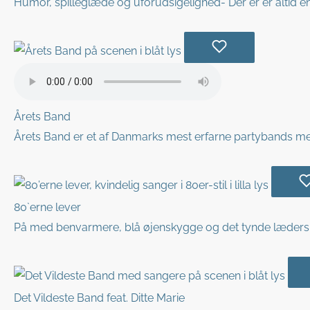
Humor, spilleglæde og uforudsigelighed- Der er er altid en
Årets Band
Årets Band er et af Danmarks mest erfarne partybands med 
80`erne lever
På med benvarmere, blå øjenskygge og det tynde læderslip
Det Vildeste Band feat. Ditte Marie