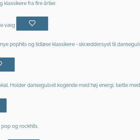
lassikere fra fire årtier.
e pophits og tidløse klassikere ‑ skræddersyet til dansegulve
al. Holder dansegulvet kogende med høj energi, tætte medle
e pop og rockhits.