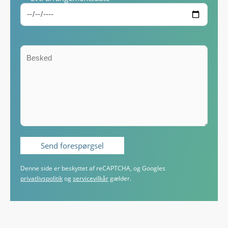
Denne side er beskyttet af reCAPTCHA, og Googles
privatlivspolitik
og
servicevilkår
gælder.