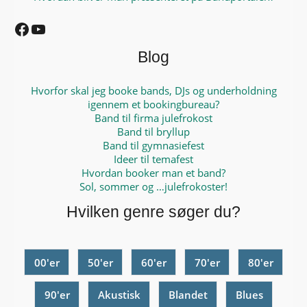
Facebook
YouTube
Blog
Hvorfor skal jeg booke bands, DJs og underholdning
igennem et bookingbureau?
Band til firma julefrokost
Band til bryllup
Band til gymnasiefest
Ideer til temafest
Hvordan booker man et band?
Sol, sommer og …julefrokoster!
Hvilken genre søger du?
00'er
50'er
60'er
70'er
80'er
90'er
Akustisk
Blandet
Blues