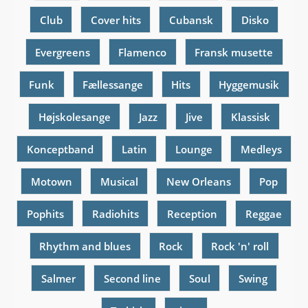
Club
Cover hits
Cubansk
Disko
Evergreens
Flamenco
Fransk musette
Funk
Fællessange
Hits
Hyggemusik
Højskolesange
Jazz
Jive
Klassisk
Konceptband
Latin
Lounge
Medleys
Motown
Musical
New Orleans
Pop
Pophits
Radiohits
Reception
Reggae
Rhythm and blues
Rock
Rock 'n' roll
Salmer
Second line
Soul
Swing