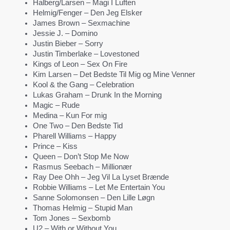
Halberg/Larsen – Magi I Luften
Helmig/Fenger – Den Jeg Elsker
James Brown – Sexmachine
Jessie J. – Domino
Justin Bieber – Sorry
Justin Timberlake – Lovestoned
Kings of Leon – Sex On Fire
Kim Larsen – Det Bedste Til Mig og Mine Venner
Kool & the Gang – Celebration
Lukas Graham – Drunk In the Morning
Magic – Rude
Medina – Kun For mig
One Two – Den Bedste Tid
Pharell Williams – Happy
Prince – Kiss
Queen – Don’t Stop Me Now
Rasmus Seebach – Millionær
Ray Dee Ohh – Jeg Vil La Lyset Brænde
Robbie Williams – Let Me Entertain You
Sanne Solomonsen – Den Lille Løgn
Thomas Helmig – Stupid Man
Tom Jones – Sexbomb
U2 – With or Without You