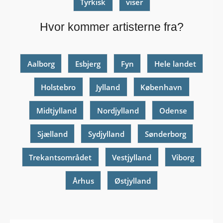
Tyrkisk
viser
Hvor kommer artisterne fra?
Aalborg
Esbjerg
Fyn
Hele landet
Holstebro
Jylland
København
Midtjylland
Nordjylland
Odense
Sjælland
Sydjylland
Sønderborg
Trekantsområdet
Vestjylland
Viborg
Århus
Østjylland