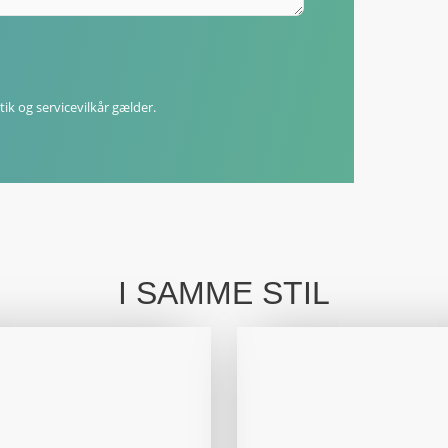
tik
og
servicevilkår
gælder.
I SAMME STIL