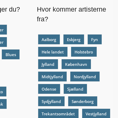
ger du?
Hvor kommer artisterne
fra?
er
Aalborg
Esbjerg
Fyn
er
Hele landet
Holstebro
Blues
Jylland
København
Midtjylland
Nordjylland
Odense
Sjælland
co
Sydjylland
Sønderborg
nk
Trekantsområdet
Vestjylland