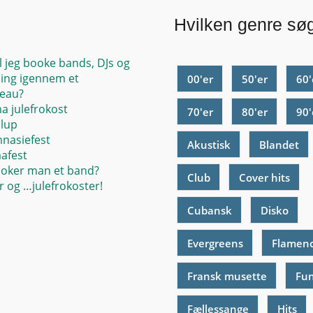
Hvilken genre sø
l jeg booke bands, DJs og
ing igennem et
00'er
50'er
60'
eau?
ma julefrokost
70'er
80'er
90'
llup
mnasiefest
Akustisk
Blandet
mafest
oker man et band?
Club
Cover hits
 og …julefrokoster!
Cubansk
Disko
Evergreens
Flamen
Fransk musette
Fu
Fællessange
Hits