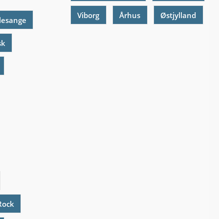
Viborg
Århus
Østjylland
lesange
sk
Rock