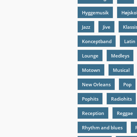
Hyggemusik
Højsko
Jazz
Jive
Klassi
Konceptband
Latin
Lounge
Medleys
Motown
Musical
New Orleans
Pop
Pophits
Radiohits
Reception
Reggae
Rhythm and blues