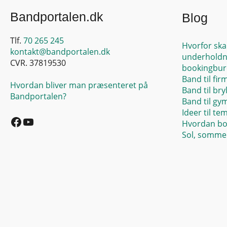
Bandportalen.dk
Blog
Tlf.
70 265 245
Hvorfor ska
kontakt@bandportalen.dk
underholdn
CVR. 37819530
bookingbur
Band til fir
Hvordan bliver man præsenteret på
Band til bry
Bandportalen?
Band til gy
Facebook
YouTube
Ideer til te
Hvordan bo
Sol, sommer