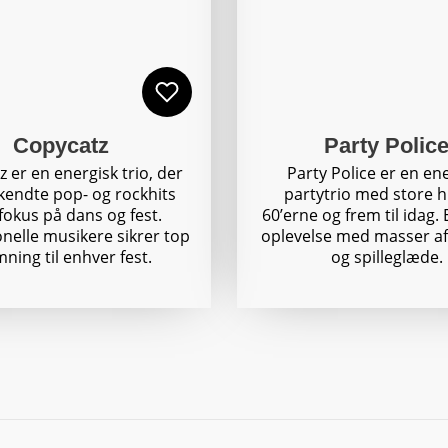
Copycatz
Party Polic
 er en energisk trio, der
Party Police er en en
 kendte pop- og rockhits
partytrio med store hi
okus på dans og fest.
60’erne og frem til idag. 
onelle musikere sikrer top
oplevelse med masser af
ning til enhver fest.
og spilleglæde.