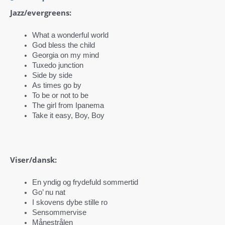
Jazz/evergreens:
What a wonderful world
God bless the child
Georgia on my mind
Tuxedo junction
Side by side
As times go by
To be or not to be
The girl from Ipanema
Take it easy, Boy, Boy
Viser/dansk:
En yndig og frydefuld sommertid
Go’ nu nat
I skovens dybe stille ro
Sensommervise
Månestrålen