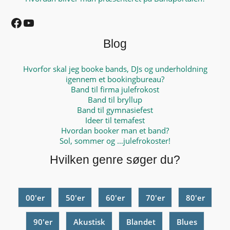
Facebook
YouTube
Blog
Hvorfor skal jeg booke bands, DJs og underholdning
igennem et bookingbureau?
Band til firma julefrokost
Band til bryllup
Band til gymnasiefest
Ideer til temafest
Hvordan booker man et band?
Sol, sommer og …julefrokoster!
Hvilken genre søger du?
00'er
50'er
60'er
70'er
80'er
90'er
Akustisk
Blandet
Blues