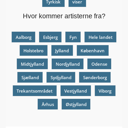
Tyrkisk
viser
Hvor kommer artisterne fra?
Aalborg
Esbjerg
Fyn
Hele landet
Holstebro
Jylland
København
Midtjylland
Nordjylland
Odense
Sjælland
Sydjylland
Sønderborg
Trekantsområdet
Vestjylland
Viborg
Århus
Østjylland