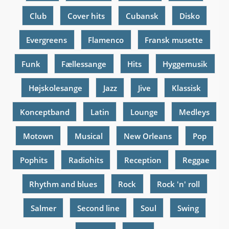
Club
Cover hits
Cubansk
Disko
Evergreens
Flamenco
Fransk musette
Funk
Fællessange
Hits
Hyggemusik
Højskolesange
Jazz
Jive
Klassisk
Konceptband
Latin
Lounge
Medleys
Motown
Musical
New Orleans
Pop
Pophits
Radiohits
Reception
Reggae
Rhythm and blues
Rock
Rock 'n' roll
Salmer
Second line
Soul
Swing