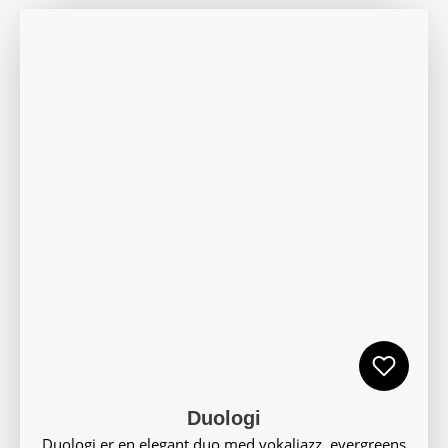
Duologi
Duologi er en elegant duo med vokaljazz, evergreens