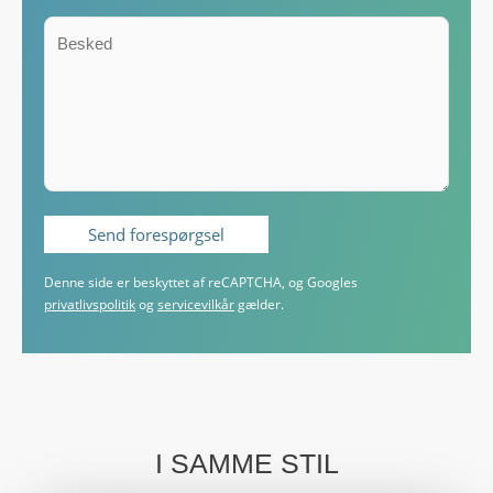
Denne side er beskyttet af reCAPTCHA, og Googles
privatlivspolitik
og
servicevilkår
gælder.
I SAMME STIL