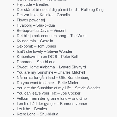
Hej Jude – Beatles
Der står et billede af dig på mit bord – Rollo og King
Det var Inka, Katinka – Gasolin
Flower power tøj
Hvalborg – Shu-bi-dua
Be-bop-a-lulaDavis – Vincent
Det blir jo nok endnu en sang – Tue West
Kvinde min – Gasolin
Sexbomb – Tom Jones
Isnt’t she lovely – Stevie Wonder
København fra en DC 9 – Peter Belli
Danmark – Shu-bi-dua
Sweet Home Alabama – Lynyrd Skynyrd
You are my Sunshine – Charles Mitchell
Når en sailor går i land – Otto Brandenburg
Do you want to dance – Bette Midler
You are the Sunshine of my Life – Stevie Wonder
You can leave your Hat – Joe Cocker
Velkommen i den grønne lund – Eric Grib
I en lille båd der gynger – Bamses venner
Let it be – Beatles
Kære Lone – Shu-bi-dua