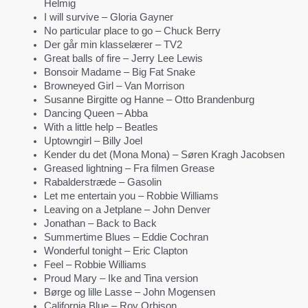
Helmig
I will survive – Gloria Gayner
No particular place to go – Chuck Berry
Der går min klasselærer – TV2
Great balls of fire – Jerry Lee Lewis
Bonsoir Madame – Big Fat Snake
Browneyed Girl – Van Morrison
Susanne Birgitte og Hanne – Otto Brandenburg
Dancing Queen – Abba
With a little help – Beatles
Uptowngirl – Billy Joel
Kender du det (Mona Mona) – Søren Kragh Jacobsen
Greased lightning – Fra filmen Grease
Rabalderstræde – Gasolin
Let me entertain you – Robbie Williams
Leaving on a Jetplane – John Denver
Jonathan – Back to Back
Summertime Blues – Eddie Cochran
Wonderful tonight – Eric Clapton
Feel – Robbie Williams
Proud Mary – Ike and Tina version
Børge og lille Lasse – John Mogensen
California Blue – Roy Orbison