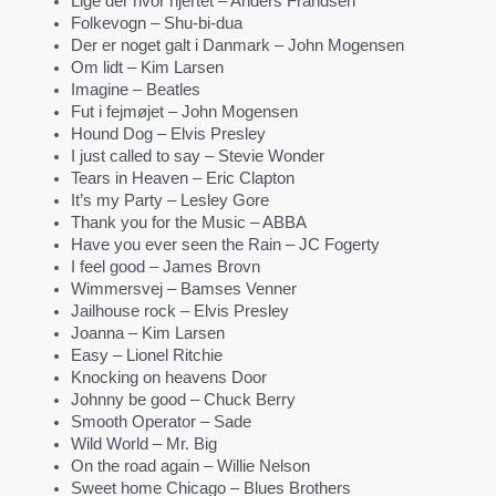
Lige der hvor hjertet – Anders Frandsen
Folkevogn – Shu-bi-dua
Der er noget galt i Danmark – John Mogensen
Om lidt – Kim Larsen
Imagine – Beatles
Fut i fejmøjet – John Mogensen
Hound Dog – Elvis Presley
I just called to say – Stevie Wonder
Tears in Heaven – Eric Clapton
It’s my Party – Lesley Gore
Thank you for the Music – ABBA
Have you ever seen the Rain – JC Fogerty
I feel good – James Brovn
Wimmersvej – Bamses Venner
Jailhouse rock – Elvis Presley
Joanna – Kim Larsen
Easy – Lionel Ritchie
Knocking on heavens Door
Johnny be good – Chuck Berry
Smooth Operator – Sade
Wild World – Mr. Big
On the road again – Willie Nelson
Sweet home Chicago – Blues Brothers