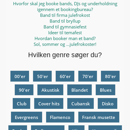
Hvorfor skal jeg booke bands, DJs og underholdning
igennem et bookingbureau?
Band til firma julefrokost
Band til bryllup
Band til gymnasiefest
Ideer til temafest
Hvordan booker man et band?
Sol, sommer og …julefrokoster!
Hvilken genre søger du?
00'er
50'er
60'er
70'er
80'er
90'er
Akustisk
Blandet
Blues
Club
Cover hits
Cubansk
Disko
Evergreens
Flamenco
Fransk musette