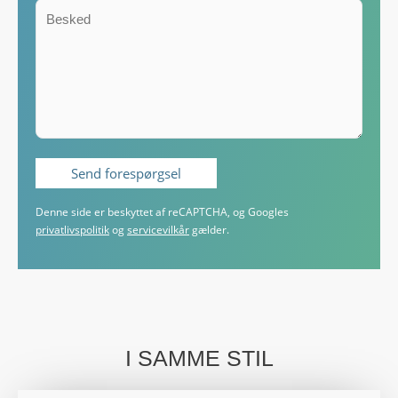
Denne side er beskyttet af reCAPTCHA, og Googles
privatlivspolitik
og
servicevilkår
gælder.
I SAMME STIL