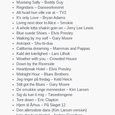
Mustang Sally – Boddy Guy
Regndans – Danseorkestret
Alt hvad hun ville var at – TV2
It’s only Love – Bryan Adams
Living next door to Alice – Smokie
A whole lotta shakin goin on – Jerry Lee Lewis
Blue suede Shoes – Elvis Presley
Walking by my self – Gary Moore
Askopot – Shu-bi-dua
California dreaming – Mammas and Pappas
Kald det kærlighed – Lars Lilholt
Weather with you – Crowded House
Down by the Riverside
Heartbreak Hotel – Elvis Presley
Midnight Hour – Blues Brothers
Jeg ringer på fredag – Keld Heick
Still got the Blues – Gary Moore
De smukke unge mennesker – Kim Larsen
Sig du kan li mig – Tøsedrengene
Tore down – Eric Clapton
Hjem til Århus – På Slaget 12
Den allersidste dans (Kim Larsen version)