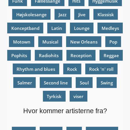
Funk
Fællessange
Hits
Hyggemusik
Højskolesange
Jazz
Jive
Klassisk
Konceptband
Latin
Lounge
Medleys
Motown
Musical
New Orleans
Pop
Pophits
Radiohits
Reception
Reggae
Rhythm and blues
Rock
Rock 'n' roll
Salmer
Second line
Soul
Swing
Tyrkisk
viser
Hvor kommer artisterne fra?