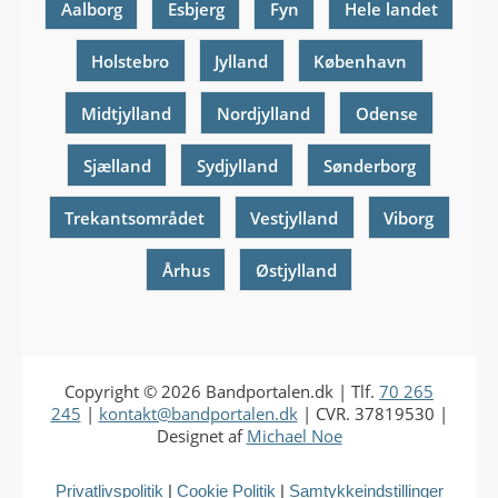
Aalborg
Esbjerg
Fyn
Hele landet
Holstebro
Jylland
København
Midtjylland
Nordjylland
Odense
Sjælland
Sydjylland
Sønderborg
Trekantsområdet
Vestjylland
Viborg
Århus
Østjylland
Copyright © 2026
Bandportalen.dk
| Tlf.
70 265
245
|
kontakt@bandportalen.dk
| CVR. 37819530 |
Designet af
Michael Noe
Privatlivspolitik
|
Cookie Politik
|
Samtykkeindstillinger