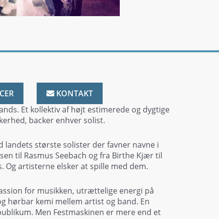
CER
KONTAKT
ds. Et kollektiv af højt estimerede og dygtige
kkerhed, backer enhver solist.
 landets største solister der favner navne i
sen til Rasmus Seebach og fra Birthe Kjær til
. Og artisterne elsker at spille med dem.
assion for musikken, utrættelige energi på
 og hørbar kemi mellem artist og band. En
å publikum. Men Festmaskinen er mere end et