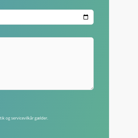
tik
og
servicevilkår
gælder.