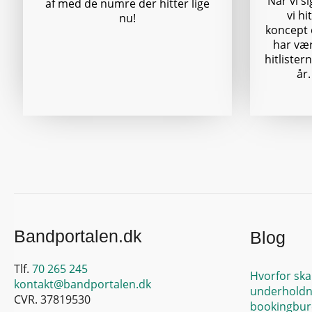
Når vi s
af med de numre der hitter lige
vi h
nu!
koncept e
har vær
hitlister
år.
Bandportalen.dk
Blog
Tlf.
70 265 245
Hvorfor ska
kontakt@bandportalen.dk
underholdn
CVR. 37819530
bookingbur