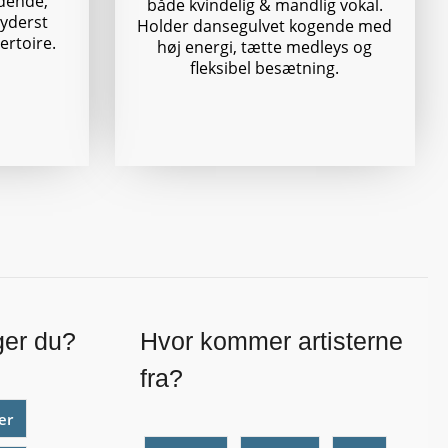
dende,
både kvindelig & mandlig vokal.
 yderst
Holder dansegulvet kogende med
ertoire.
høj energi, tætte medleys og
fleksibel besætning.
ger du?
Hvor kommer artisterne
fra?
er