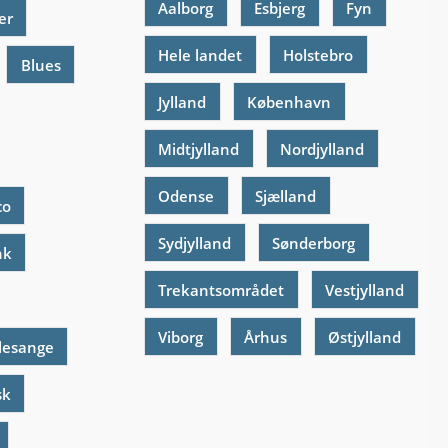
Aalborg
Esbjerg
Fyn
er
Hele landet
Holstebro
Blues
Jylland
København
Midtjylland
Nordjylland
Odense
Sjælland
co
Sydjylland
Sønderborg
nk
Trekantsområdet
Vestjylland
Viborg
Århus
Østjylland
lesange
sk