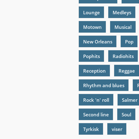
Lounge
Medleys
Motown
Musical
New Orleans
Pop
Pophits
Radiohits
Reception
Reggae
Rhythm and blues
Rock 'n' roll
Salmer
Second line
Soul
Tyrkisk
viser