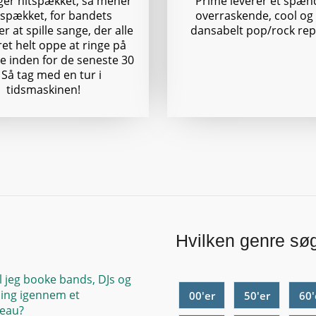
iger hitspækket, så mener
Prime leverer et spæn
itspækket, for bandets
overraskende, cool og
r at spille sange, der alle
dansabelt pop/rock rep
et helt oppe at ringe på
ne inden for de seneste 30
 Så tag med en tur i
tidsmaskinen!
Hvilken genre sø
l jeg booke bands, DJs og
ing igennem et
00'er
50'er
60'
eau?