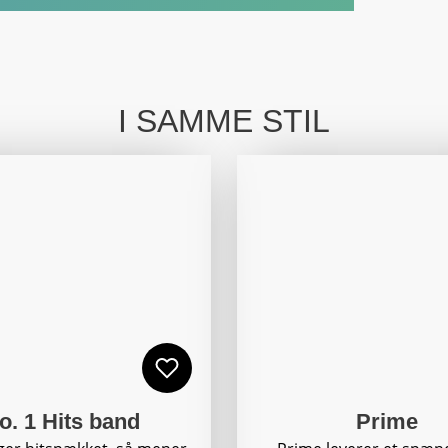
I SAMME STIL
o. 1 Hits band
Prime