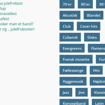
ma julefrokost
70'er
80'er
90'
llup
mnasiefest
Akustisk
Blandet
mafest
oker man et band?
Club
Cover hits
 og …julefrokoster!
Cubansk
Disko
Evergreens
Flamen
Fransk musette
Fu
Fællessange
Hits
Hyggemusik
Højsko
Jazz
Jive
Klassi
Konceptband
Latin