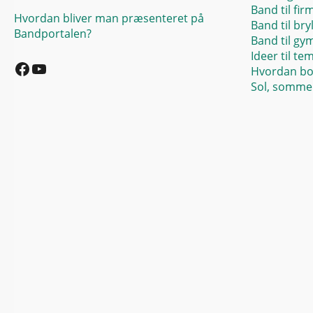
Band til fir
Hvordan bliver man præsenteret på
Band til bry
Bandportalen?
Band til gy
Facebook
YouTube
Ideer til te
Hvordan bo
Sol, sommer