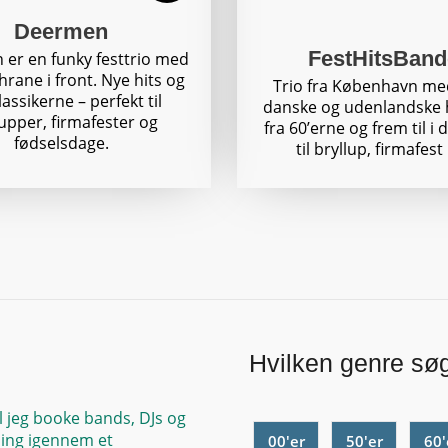
Deermen
FestHitsBand
er en funky festtrio med
hrane i front. Nye hits og
Trio fra København me
klassikerne – perfekt til
danske og udenlandske h
lupper, firmafester og
fra 60’erne og frem til i 
fødselsdage.
til bryllup, firmafest
Hvilken genre sø
l jeg booke bands, DJs og
ing igennem et
00'er
50'er
60'