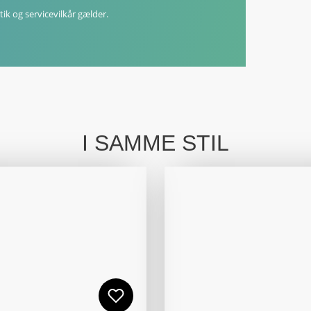
tik
og
servicevilkår
gælder.
I SAMME STIL