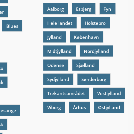
Aalborg
Esbjerg
Fyn
er
Hele landet
Holstebro
Blues
Jylland
København
Midtjylland
Nordjylland
Odense
Sjælland
co
Sydjylland
Sønderborg
nk
Trekantsområdet
Vestjylland
Viborg
Århus
Østjylland
lesange
sk