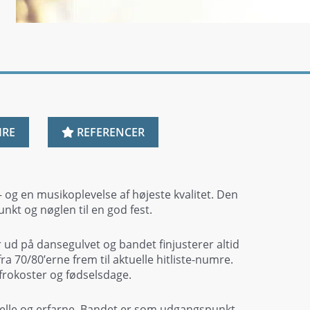
IRE
REFERENCER
– og en musikoplevelse af højeste kvalitet. Den
kt og nøglen til en god fest.
r ud på dansegulvet og bandet finjusterer altid
fra 70/80’erne frem til aktuelle hitliste-numre.
lefrokoster og fødselsdage.
elle og erfarne. Bandet er som udgangspunkt