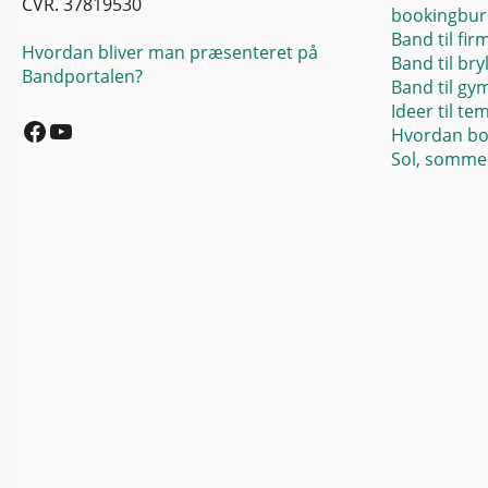
CVR. 37819530
bookingbur
Band til fir
Hvordan bliver man præsenteret på
Band til bry
Bandportalen?
Band til gy
Facebook
YouTube
Ideer til te
Hvordan bo
Sol, sommer