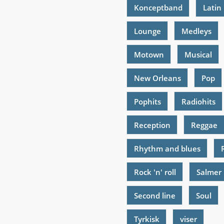
Konceptband
Latin
Lounge
Medleys
Motown
Musical
New Orleans
Pop
Pophits
Radiohits
Reception
Reggae
Rhythm and blues
Rock 'n' roll
Salmer
Second line
Soul
Tyrkisk
viser