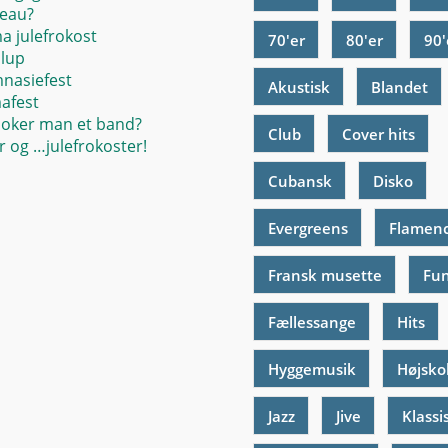
eau?
ma julefrokost
70'er
80'er
90'
llup
mnasiefest
Akustisk
Blandet
mafest
oker man et band?
Club
Cover hits
 og …julefrokoster!
Cubansk
Disko
Evergreens
Flamen
Fransk musette
Fu
Fællessange
Hits
Hyggemusik
Højsko
Jazz
Jive
Klassi