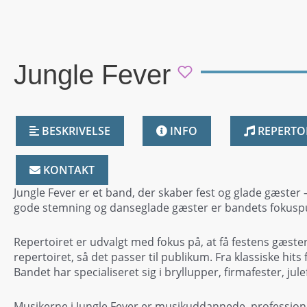
Jungle Fever
BESKRIVELSE
INFO
REPERTO
KONTAKT
Jungle Fever er et band, der skaber fest og glade gæster 
gode stemning og danseglade gæster er bandets fokuspun
Repertoiret er udvalgt med fokus på, at få festens gæste
repertoiret, så det passer til publikum. Fra klassiske hits 
Bandet har specialiseret sig i bryllupper, firmafester, ju
Musikerne i Jungle Fever er musikuddannede, profession