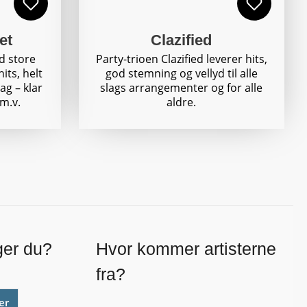
et
Clazified
d store
Party-trioen Clazified leverer hits,
its, helt
god stemning og vellyd til alle
dag – klar
slags arrangementer og for alle
 m.v.
aldre.
ger du?
Hvor kommer artisterne
fra?
er