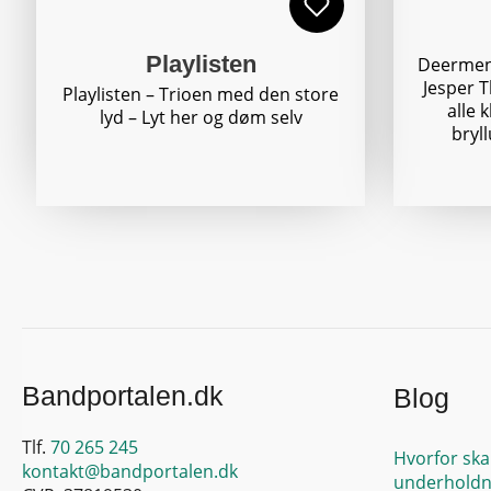
Playlisten
Deermen 
Jesper T
Playlisten – Trioen med den store
alle 
lyd – Lyt her og døm selv
bryl
Bandportalen.dk
Blog
Tlf.
70 265 245
Hvorfor ska
kontakt@bandportalen.dk
underholdn