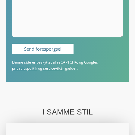
Denne side er beskyttet af reCAPTCHA, og Googles
privatlivspolitik
og
servicevilkår
gælder.
I SAMME STIL