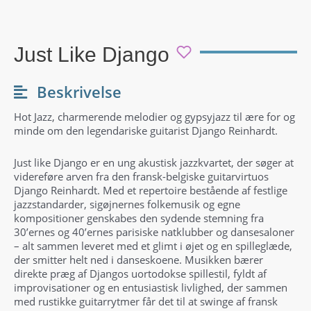
Just Like Django
Beskrivelse
Hot Jazz, charmerende melodier og gypsyjazz til ære for og
minde om den legendariske guitarist Django Reinhardt.
Just like Django er en ung akustisk jazzkvartet, der søger at
videreføre arven fra den fransk-belgiske guitarvirtuos
Django Reinhardt. Med et repertoire bestående af festlige
jazzstandarder, sigøjnernes folkemusik og egne
kompositioner genskabes den sydende stemning fra
30’ernes og 40’ernes parisiske natklubber og dansesaloner
– alt sammen leveret med et glimt i øjet og en spilleglæde,
der smitter helt ned i danseskoene. Musikken bærer
direkte præg af Djangos uortodokse spillestil, fyldt af
improvisationer og en entusiastisk livlighed, der sammen
med rustikke guitarrytmer får det til at swinge af fransk