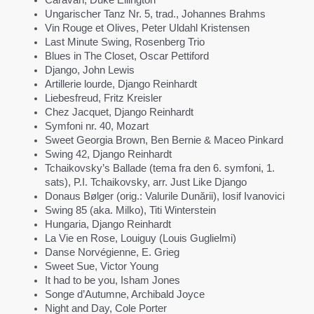
Ungarischer Tanz Nr. 5, trad., Johannes Brahms
Vin Rouge et Olives, Peter Uldahl Kristensen
Last Minute Swing, Rosenberg Trio
Blues in The Closet, Oscar Pettiford
Django, John Lewis
Artillerie lourde, Django Reinhardt
Liebesfreud, Fritz Kreisler
Chez Jacquet, Django Reinhardt
Symfoni nr. 40, Mozart
Sweet Georgia Brown, Ben Bernie & Maceo Pinkard
Swing 42, Django Reinhardt
Tchaikovsky’s Ballade (tema fra den 6. symfoni, 1.
sats), P.I. Tchaikovsky, arr. Just Like Django
Donaus Bølger (orig.: Valurile Dunării), Iosif Ivanovici
Swing 85 (aka. Milko), Titi Winterstein
Hungaria, Django Reinhardt
La Vie en Rose, Louiguy (Louis Guglielmi)
Danse Norvégienne, E. Grieg
Sweet Sue, Victor Young
It had to be you, Isham Jones
Songe d’Autumne, Archibald Joyce
Night and Day, Cole Porter