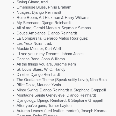
Swing Gitane, trad.
Limehouse Blues, Philip Braham
Nuages, Django Reinhardt
Rose Room, Art Hickman & Harry Williams
My Serenade, Django Reinhardt
All of me, Gerald Marks & Seymour Simons
Douce Ambiance, Django Reinhardt
La Comparsita, Gerardo Matos Rodríguez
Les Yeux Noirs, trad.
Mackie Messer, Kurt Weill
I’ll see you in my Dreams, Isham Jones
Cantina Band, John Williams
All the things you are, Jerome Kern
St. Louis Blues, W. C. Handy
Dinette, Django Reinhardt
The Godfather Theme (Speak softly Love), Nino Rota
Billet Doux, Maurice Yvain
Minor Swing, Django Reinhardt & Stephane Grappellí
Montagne Sainte Genevieve, Django Reinhardt
Djangology, Django Reinhardt & Stephane Grappellí
After you’ve gone, Turner Layton
Autumn Leaves (Led feuilles mortes), Joseph Kosma
Caravan, Duke Ellington