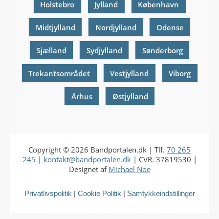
Holstebro
Jylland
København
Midtjylland
Nordjylland
Odense
Sjælland
Sydjylland
Sønderborg
Trekantsområdet
Vestjylland
Viborg
Århus
Østjylland
Copyright © 2026
Bandportalen.dk
| Tlf.
70 265
245
|
kontakt@bandportalen.dk
| CVR. 37819530 |
Designet af
Michael Noe
Privatlivspolitik
|
Cookie Politik
|
Samtykkeindstillinger