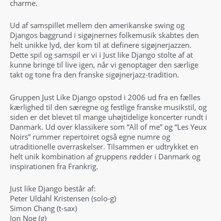
charme.
Ud af samspillet mellem den amerikanske swing og
Djangos baggrund i sigøjnernes folkemusik skabtes den
helt unikke lyd, der kom til at definere sigøjnerjazzen.
Dette spil og samspil er vi i Just like Django stolte af at
kunne bringe til live igen, når vi genoptager den særlige
takt og tone fra den franske sigøjnerjazz-tradition.
Gruppen Just Like Django opstod i 2006 ud fra en fælles
kærlighed til den særegne og festlige franske musikstil, og
siden er det blevet til mange uhøjtidelige koncerter rundt i
Danmark. Ud over klassikere som “All of me” og “Les Yeux
Noirs” rummer repertoiret også egne numre og
utraditionelle overraskelser. Tilsammen er udtrykket en
helt unik kombination af gruppens rødder i Danmark og
inspirationen fra Frankrig.
Just like Django består af:
Peter Uldahl Kristensen (solo-g)
Simon Chang (t-sax)
Jon Noe (g)