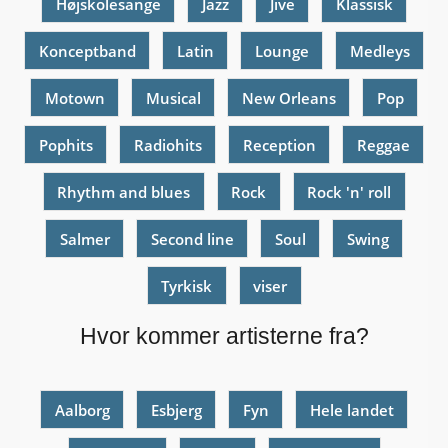
Højskolesange
Jazz
Jive
Klassisk
Konceptband
Latin
Lounge
Medleys
Motown
Musical
New Orleans
Pop
Pophits
Radiohits
Reception
Reggae
Rhythm and blues
Rock
Rock 'n' roll
Salmer
Second line
Soul
Swing
Tyrkisk
viser
Hvor kommer artisterne fra?
Aalborg
Esbjerg
Fyn
Hele landet