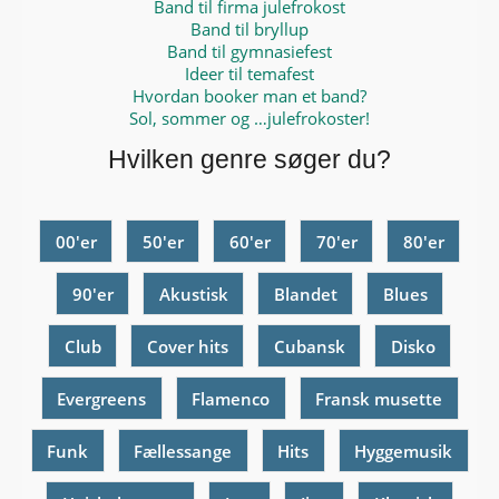
Band til firma julefrokost
Band til bryllup
Band til gymnasiefest
Ideer til temafest
Hvordan booker man et band?
Sol, sommer og …julefrokoster!
Hvilken genre søger du?
00'er
50'er
60'er
70'er
80'er
90'er
Akustisk
Blandet
Blues
Club
Cover hits
Cubansk
Disko
Evergreens
Flamenco
Fransk musette
Funk
Fællessange
Hits
Hyggemusik