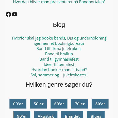
Hvordan bliver man præsenteret på Bandportalen?
Facebook
YouTube
Blog
Hvorfor skal jeg booke bands, DJs og underholdning
igennem et bookingbureau?
Band til firma julefrokost
Band til bryllup
Band til gymnasiefest
Ideer til temafest
Hvordan booker man et band?
Sol, sommer og …julefrokoster!
Hvilken genre søger du?
00'er
50'er
60'er
70'er
80'er
90'er
Akustisk
Blandet
Blues