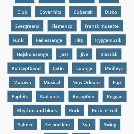
Club
Cover hits
Cubansk
Disko
Evergreens
Flamenco
Fransk musette
Funk
Fællessange
Hits
Hyggemusik
Højskolesange
Jazz
Jive
Klassisk
Konceptband
Latin
Lounge
Medleys
Motown
Musical
New Orleans
Pop
Pophits
Radiohits
Reception
Reggae
Rhythm and blues
Rock
Rock 'n' roll
Salmer
Second line
Soul
Swing