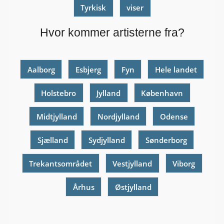
Tyrkisk
viser
Hvor kommer artisterne fra?
Aalborg
Esbjerg
Fyn
Hele landet
Holstebro
Jylland
København
Midtjylland
Nordjylland
Odense
Sjælland
Sydjylland
Sønderborg
Trekantsområdet
Vestjylland
Viborg
Århus
Østjylland