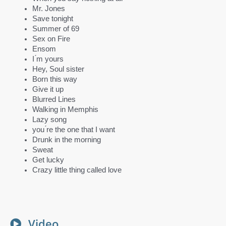
Mr. Jones
Save tonight
Summer of 69
Sex on Fire
Ensom
I ́m yours
Hey, Soul sister
Born this way
Give it up
Blurred Lines
Walking in Memphis
Lazy song
you ́re the one that I want
Drunk in the morning
Sweat
Get lucky
Crazy little thing called love
Video