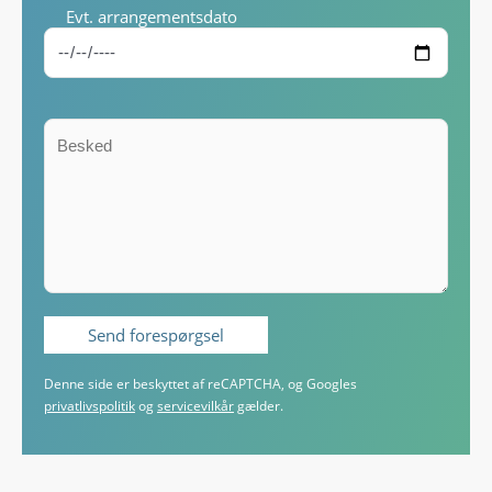
Evt. arrangementsdato
Denne side er beskyttet af reCAPTCHA, og Googles
privatlivspolitik
og
servicevilkår
gælder.