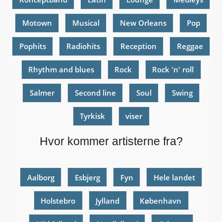
Motown
Musical
New Orleans
Pop
Pophits
Radiohits
Reception
Reggae
Rhythm and blues
Rock
Rock 'n' roll
Salmer
Second line
Soul
Swing
Tyrkisk
viser
Hvor kommer artisterne fra?
Aalborg
Esbjerg
Fyn
Hele landet
Holstebro
Jylland
København