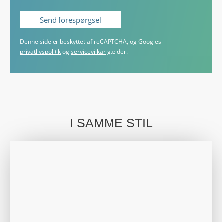
Denne side er beskyttet af reCAPTCHA, og Googles
privatlivspolitik
og
servicevilkår
gælder.
I SAMME STIL