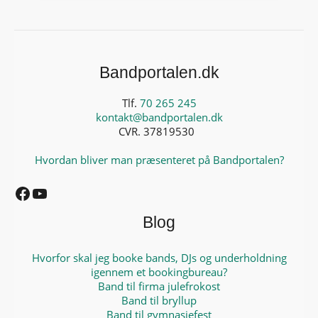
Bandportalen.dk
Tlf.
70 265 245
kontakt@bandportalen.dk
CVR. 37819530
Hvordan bliver man præsenteret på Bandportalen?
Facebook
YouTube
Blog
Hvorfor skal jeg booke bands, DJs og underholdning
igennem et bookingbureau?
Band til firma julefrokost
Band til bryllup
Band til gymnasiefest