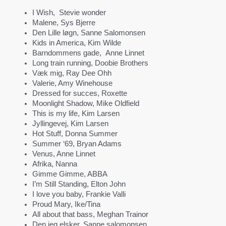
I Wish, Stevie wonder
Malene, Sys Bjerre
Den Lille løgn, Sanne Salomonsen
Kids in America, Kim Wilde
Barndommens gade, Anne Linnet
Long train running, Doobie Brothers
Væk mig, Ray Dee Ohh
Valerie, Amy Winehouse
Dressed for succes, Roxette
Moonlight Shadow, Mike Oldfield
This is my life, Kim Larsen
Jyllingevej, Kim Larsen
Hot Stuff, Donna Summer
Summer ‘69, Bryan Adams
Venus, Anne Linnet
Afrika, Nanna
Gimme Gimme, ABBA
I’m Still Standing, Elton John
I love you baby, Frankie Valli
Proud Mary, Ike/Tina
All about that bass, Meghan Trainor
Den jeg elsker, Sanne salomonsen