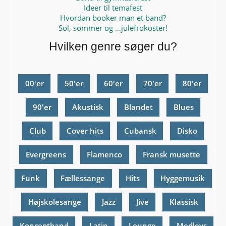
Ideer til temafest
Hvordan booker man et band?
Sol, sommer og …julefrokoster!
Hvilken genre søger du?
00'er
50'er
60'er
70'er
80'er
90'er
Akustisk
Blandet
Blues
Club
Cover hits
Cubansk
Disko
Evergreens
Flamenco
Fransk musette
Funk
Fællessange
Hits
Hyggemusik
Højskolesange
Jazz
Jive
Klassisk
Konceptband
Latin
Lounge
Medleys