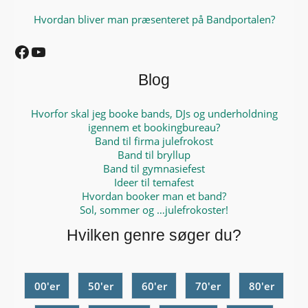
Hvordan bliver man præsenteret på Bandportalen?
Facebook
YouTube
Blog
Hvorfor skal jeg booke bands, DJs og underholdning
igennem et bookingbureau?
Band til firma julefrokost
Band til bryllup
Band til gymnasiefest
Ideer til temafest
Hvordan booker man et band?
Sol, sommer og …julefrokoster!
Hvilken genre søger du?
00'er
50'er
60'er
70'er
80'er