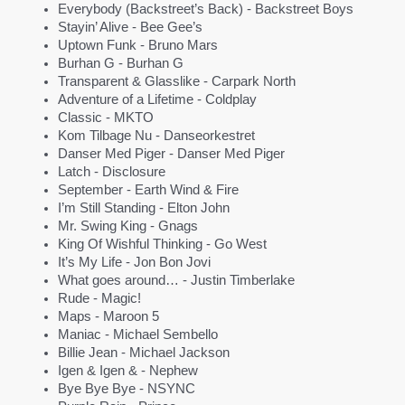
Everybody (Backstreet’s Back) ‑ Backstreet Boys
Stayin’ Alive ‑ Bee Gee’s
Uptown Funk ‑ Bruno Mars
Burhan G ‑ Burhan G
Transparent & Glasslike ‑ Carpark North
Adventure of a Lifetime ‑ Coldplay
Classic ‑ MKTO
Kom Tilbage Nu ‑ Danseorkestret
Danser Med Piger ‑ Danser Med Piger
Latch ‑ Disclosure
September ‑ Earth Wind & Fire
I’m Still Standing ‑ Elton John
Mr. Swing King ‑ Gnags
King Of Wishful Thinking ‑ Go West
It’s My Life ‑ Jon Bon Jovi
What goes around… ‑ Justin Timberlake
Rude ‑ Magic!
Maps ‑ Maroon 5
Maniac ‑ Michael Sembello
Billie Jean ‑ Michael Jackson
Igen & Igen & ‑ Nephew
Bye Bye Bye ‑ NSYNC