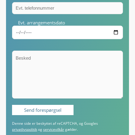
Evt. arrangementsdato
Denne side er beskyttet af reCAPTCHA, og Googles
privatlivspolitik
og
servicevilkår
gælder.