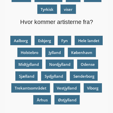
Tyrkisk
viser
Hvor kommer artisterne fra?
Aalborg
Esbjerg
Fyn
Hele landet
Holstebro
Jylland
København
Midtjylland
Nordjylland
Odense
Sjælland
Sydjylland
Sønderborg
Trekantsområdet
Vestjylland
Viborg
Århus
Østjylland