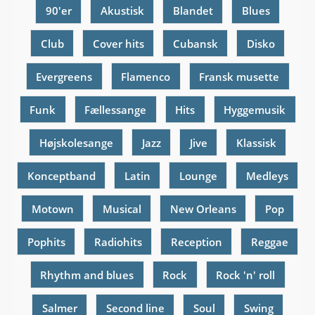
90'er
Akustisk
Blandet
Blues
Club
Cover hits
Cubansk
Disko
Evergreens
Flamenco
Fransk musette
Funk
Fællessange
Hits
Hyggemusik
Højskolesange
Jazz
Jive
Klassisk
Konceptband
Latin
Lounge
Medleys
Motown
Musical
New Orleans
Pop
Pophits
Radiohits
Reception
Reggae
Rhythm and blues
Rock
Rock 'n' roll
Salmer
Second line
Soul
Swing