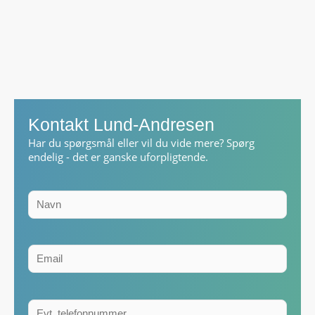
Kontakt Lund-Andresen
Har du spørgsmål eller vil du vide mere? Spørg
endelig - det er ganske uforpligtende.