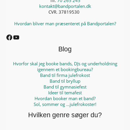
Tlf.
70 265 245
kontakt@bandportalen.dk
CVR. 37819530
Hvordan bliver man præsenteret på Bandportalen?
Facebook
YouTube
Blog
Hvorfor skal jeg booke bands, DJs og underholdning
igennem et bookingbureau?
Band til firma julefrokost
Band til bryllup
Band til gymnasiefest
Ideer til temafest
Hvordan booker man et band?
Sol, sommer og …julefrokoster!
Hvilken genre søger du?