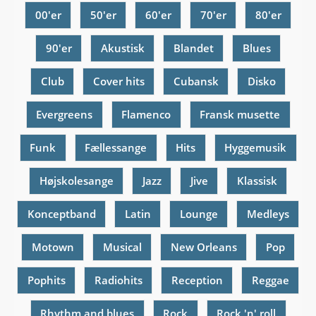
00'er
50'er
60'er
70'er
80'er
90'er
Akustisk
Blandet
Blues
Club
Cover hits
Cubansk
Disko
Evergreens
Flamenco
Fransk musette
Funk
Fællessange
Hits
Hyggemusik
Højskolesange
Jazz
Jive
Klassisk
Konceptband
Latin
Lounge
Medleys
Motown
Musical
New Orleans
Pop
Pophits
Radiohits
Reception
Reggae
Rhythm and blues
Rock
Rock 'n' roll