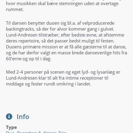
hvor musikken skal bære stemningen uden at overtage
rummet.
Til dansen benytter duoen sig bl.a. af velproducerede
backingtracks, så der for alvor kommer gang i gulvet.
Lund-Andresen tilstræber, efter bedste evne, at afstemme
deres repertoire, så det passer bedst muligt til festen.
Duoens primære mission er at få alle gæsterne til at danse,
og de har derfor valgt en masse brede dansevenlige hits fra
60’erne og op til i dag.
Med 2-4 personer på scenen og eget lyd- og lysanlæg er
Lund-Andresen klar til alt fra intime receptioner til
middage og fester rundt omkring i landet.
Info
Type
Duo
,
Reception & dinner
,
Trio