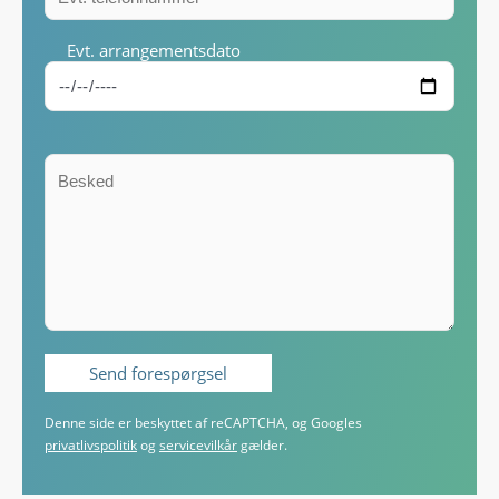
Evt. arrangementsdato
Denne side er beskyttet af reCAPTCHA, og Googles
privatlivspolitik
og
servicevilkår
gælder.