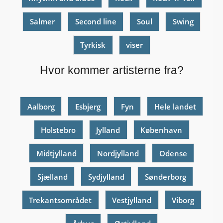
Salmer
Second line
Soul
Swing
Tyrkisk
viser
Hvor kommer artisterne fra?
Aalborg
Esbjerg
Fyn
Hele landet
Holstebro
Jylland
København
Midtjylland
Nordjylland
Odense
Sjælland
Sydjylland
Sønderborg
Trekantsområdet
Vestjylland
Viborg