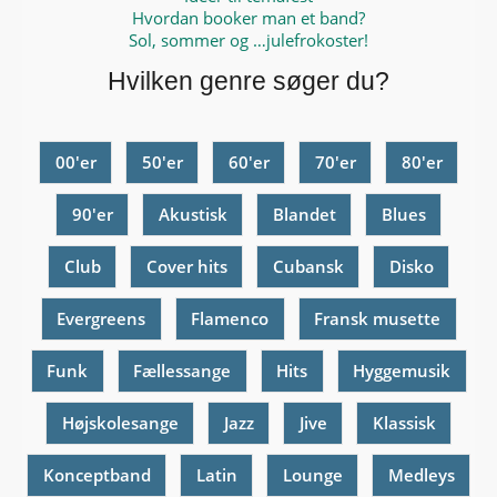
Hvordan booker man et band?
Sol, sommer og …julefrokoster!
Hvilken genre søger du?
00'er
50'er
60'er
70'er
80'er
90'er
Akustisk
Blandet
Blues
Club
Cover hits
Cubansk
Disko
Evergreens
Flamenco
Fransk musette
Funk
Fællessange
Hits
Hyggemusik
Højskolesange
Jazz
Jive
Klassisk
Konceptband
Latin
Lounge
Medleys