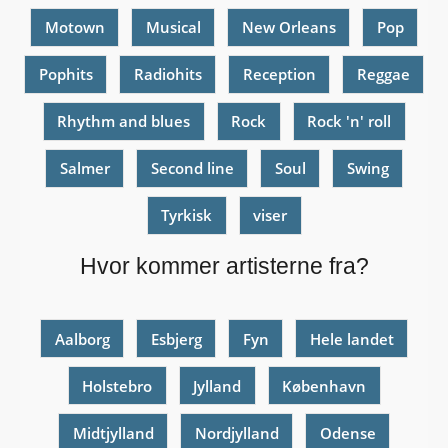
Motown
Musical
New Orleans
Pop
Pophits
Radiohits
Reception
Reggae
Rhythm and blues
Rock
Rock 'n' roll
Salmer
Second line
Soul
Swing
Tyrkisk
viser
Hvor kommer artisterne fra?
Aalborg
Esbjerg
Fyn
Hele landet
Holstebro
Jylland
København
Midtjylland
Nordjylland
Odense