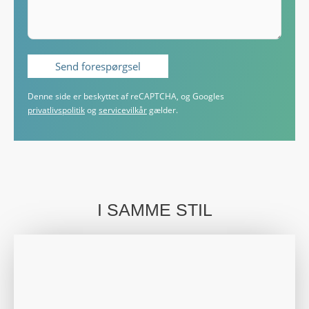
Denne side er beskyttet af reCAPTCHA, og Googles
privatlivspolitik
og
servicevilkår
gælder.
I SAMME STIL