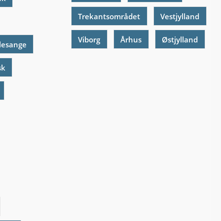
Trekantsområdet
Vestjylland
Viborg
Århus
Østjylland
lesange
sk