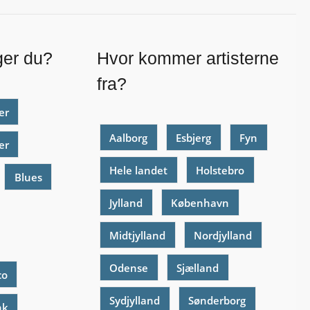
ger du?
Hvor kommer artisterne
fra?
er
Aalborg
Esbjerg
Fyn
er
Hele landet
Holstebro
Blues
Jylland
København
Midtjylland
Nordjylland
Odense
Sjælland
co
Sydjylland
Sønderborg
nk