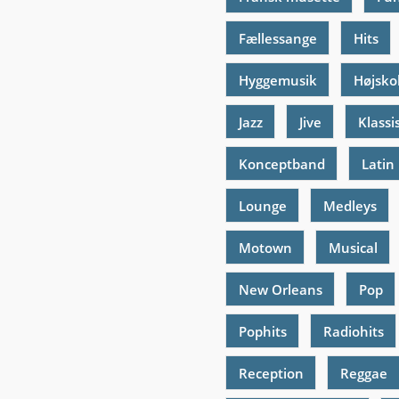
Fællessange
Hits
Hyggemusik
Højsko
Jazz
Jive
Klassi
Konceptband
Latin
Lounge
Medleys
Motown
Musical
New Orleans
Pop
Pophits
Radiohits
Reception
Reggae