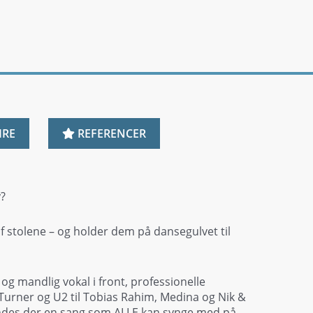
IRE
REFERENCER
y?
f stolene – og holder dem på dansegulvet til
og mandlig vokal i front, professionelle
 Turner og U2 til Tobias Rahim, Medina og Nik &
findes der en sang som ALLE kan synge med på.