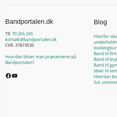
Bandportalen.dk
Blog
Tlf.
70 265 245
Hvorfor ska
kontakt@bandportalen.dk
underholdn
CVR. 37819530
bookingbur
Band til fir
Hvordan bliver man præsenteret på
Band til bry
Bandportalen?
Band til gy
Facebook
YouTube
Ideer til te
Hvordan bo
Sol, sommer