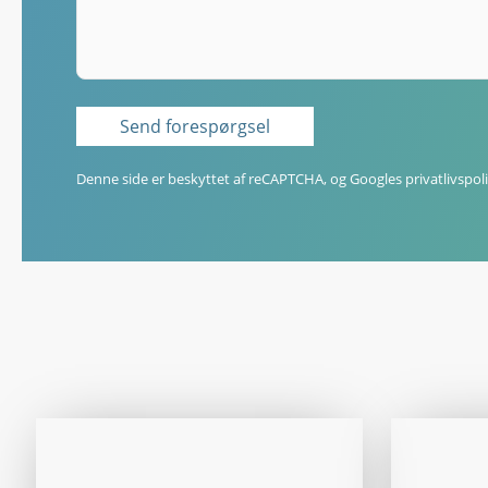
Denne side er beskyttet af reCAPTCHA, og Googles
privatlivspoli