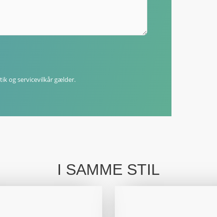
tik
og
servicevilkår
gælder.
I SAMME STIL