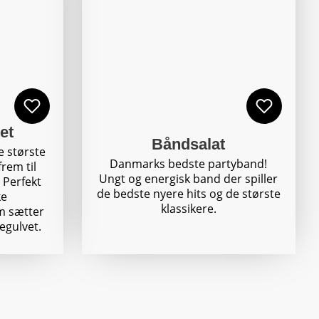
et
Båndsalat
e største
Danmarks bedste partyband!
frem til
Ungt og energisk band der spiller
: Perfekt
de bedste nyere hits og de største
ke
klassikere.
m sætter
segulvet.