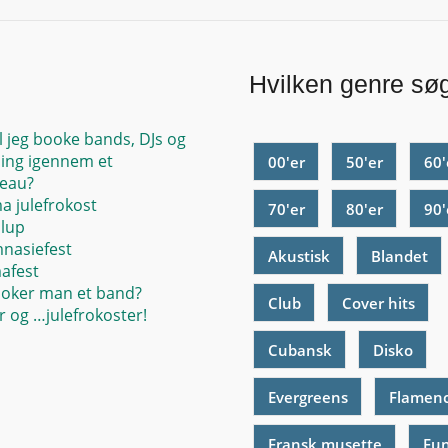
Hvilken genre sø
l jeg booke bands, DJs og
ing igennem et
00'er
50'er
60'
eau?
ma julefrokost
70'er
80'er
90'
llup
mnasiefest
Akustisk
Blandet
mafest
oker man et band?
Club
Cover hits
 og …julefrokoster!
Cubansk
Disko
Evergreens
Flamen
Fransk musette
Fu