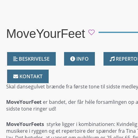
MoveYourFeet
BESKRIVELSE
INFO
REPERTO
KONTAKT
Skal dansegulvet brænde fra første tone til sidste medle
MoveYourFeet
er bandet, der får héle forsamlingen op a
sidste tone ringer ud!
MoveYourFeets
styrke ligger i kombinationen: Kvindelig 
musikere i ryggen og et repertoire der spænder fra Tina
Jay. Det betyder, at uanset om publikum er 25 eller 65, 