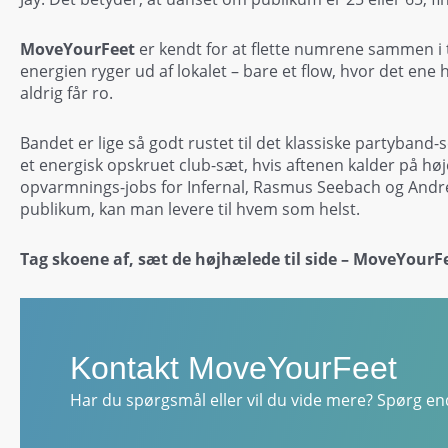
MoveYourFeet
er kendt for at flette numrene sammen i 
energien ryger ud af lokalet – bare et flow, hvor det ene 
aldrig får ro.
Bandet er lige så godt rustet til det klassiske partyband
et energisk opskruet club-sæt, hvis aftenen kalder på høj
opvarmnings-jobs for Infernal, Rasmus Seebach og Andre
publikum, kan man levere til hvem som helst.
Tag skoene af, sæt de højhælede til side – MoveYourFe
Kontakt MoveYourFeet
Har du spørgsmål eller vil du vide mere? Spørg end