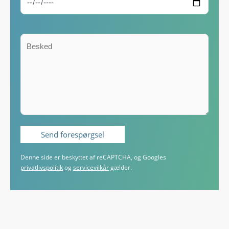
Denne side er beskyttet af reCAPTCHA, og Googles
privatlivspolitik
og
servicevilkår
gælder.