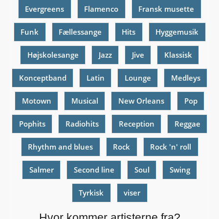
Evergreens
Flamenco
Fransk musette
Funk
Fællessange
Hits
Hyggemusik
Højskolesange
Jazz
Jive
Klassisk
Konceptband
Latin
Lounge
Medleys
Motown
Musical
New Orleans
Pop
Pophits
Radiohits
Reception
Reggae
Rhythm and blues
Rock
Rock 'n' roll
Salmer
Second line
Soul
Swing
Tyrkisk
viser
Hvor kommer artisterne fra?