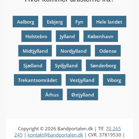
Aalborg
Esbjerg
Fyn
Hele landet
Holstebro
Jylland
København
Midtjylland
Nordjylland
Odense
Sjælland
Sydjylland
Sønderborg
Trekantsområdet
Vestjylland
Viborg
Århus
Østjylland
Copyright © 2026
Bandportalen.dk
| Tlf.
70 265
245
|
kontakt@bandportalen.dk
| CVR. 37819530 |