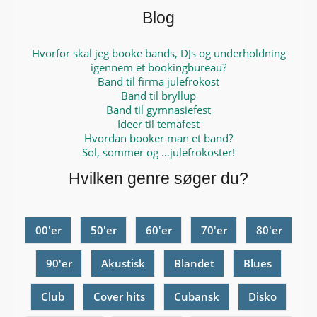
Blog
Hvorfor skal jeg booke bands, DJs og underholdning
igennem et bookingbureau?
Band til firma julefrokost
Band til bryllup
Band til gymnasiefest
Ideer til temafest
Hvordan booker man et band?
Sol, sommer og …julefrokoster!
Hvilken genre søger du?
00'er
50'er
60'er
70'er
80'er
90'er
Akustisk
Blandet
Blues
Club
Cover hits
Cubansk
Disko