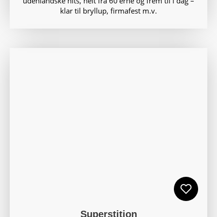
udenlandske hits, helt fra 60’erne og frem til i dag –
klar til bryllup, firmafest m.v.
Superstition