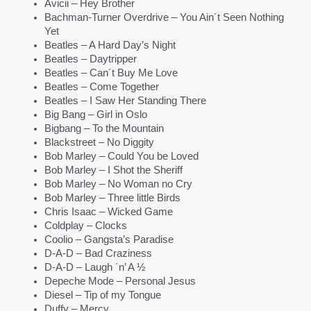
Avicii – Hey Brother
Bachman-Turner Overdrive – You Ain´t Seen Nothing
Yet
Beatles – A Hard Day’s Night
Beatles – Daytripper
Beatles – Can´t Buy Me Love
Beatles – Come Together
Beatles – I Saw Her Standing There
Big Bang – Girl in Oslo
Bigbang – To the Mountain
Blackstreet – No Diggity
Bob Marley – Could You be Loved
Bob Marley – I Shot the Sheriff
Bob Marley – No Woman no Cry
Bob Marley – Three little Birds
Chris Isaac – Wicked Game
Coldplay – Clocks
Coolio – Gangsta’s Paradise
D-A-D – Bad Craziness
D-A-D – Laugh ´n’ A ½
Depeche Mode – Personal Jesus
Diesel – Tip of my Tongue
Duffy – Mercy