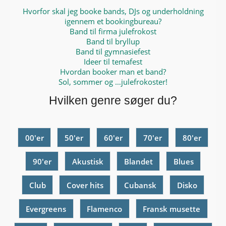
Hvorfor skal jeg booke bands, DJs og underholdning
igennem et bookingbureau?
Band til firma julefrokost
Band til bryllup
Band til gymnasiefest
Ideer til temafest
Hvordan booker man et band?
Sol, sommer og …julefrokoster!
Hvilken genre søger du?
00'er
50'er
60'er
70'er
80'er
90'er
Akustisk
Blandet
Blues
Club
Cover hits
Cubansk
Disko
Evergreens
Flamenco
Fransk musette