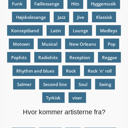
Funk
Fællessange
Hits
Hyggemusik
Højskolesange
Jazz
Jive
Klassisk
Konceptband
Latin
Lounge
Medleys
Motown
Musical
New Orleans
Pop
Pophits
Radiohits
Reception
Reggae
Rhythm and blues
Rock
Rock 'n' roll
Salmer
Second line
Soul
Swing
Tyrkisk
viser
Hvor kommer artisterne fra?