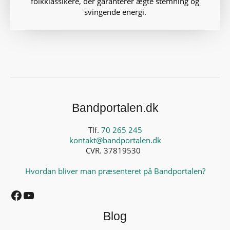
folkklassikere, der garanterer ægte stemning og
svingende energi.
Bandportalen.dk
Tlf.
70 265 245
kontakt@bandportalen.dk
CVR. 37819530
Hvordan bliver man præsenteret på Bandportalen?
Facebook
YouTube
Blog