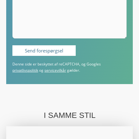
Denne side er beskyttet af reCAPTCHA, og Googles
privatlivspolitik
og
servicevilkår
gælder.
I SAMME STIL