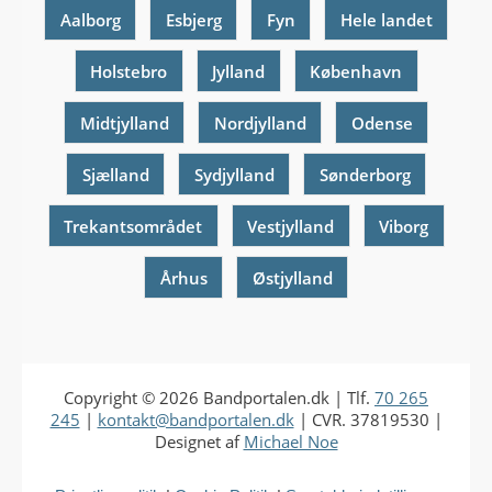
Aalborg
Esbjerg
Fyn
Hele landet
Holstebro
Jylland
København
Midtjylland
Nordjylland
Odense
Sjælland
Sydjylland
Sønderborg
Trekantsområdet
Vestjylland
Viborg
Århus
Østjylland
Copyright © 2026
Bandportalen.dk
| Tlf.
70 265
245
|
kontakt@bandportalen.dk
| CVR. 37819530 |
Designet af
Michael Noe