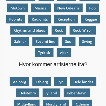
Motown
Musical
New Orleans
Pop
Pophits
Radiohits
Reception
Reggae
Rhythm and blues
Rock
Rock 'n' roll
Salmer
Second line
Soul
Swing
Tyrkisk
viser
Hvor kommer artisterne fra?
Aalborg
Esbjerg
Fyn
Hele landet
Holstebro
Jylland
København
Midtjylland
Nordjylland
Odense