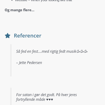
Og mange flere…
Referencer
Så fed en fest….med rigtig fedt musik🥳🥳🥳
– Jette Pedersen
For satan i gør det godt. På hver jeres
fortryllende måde ♥️♥️♥️