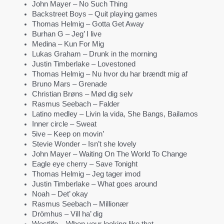
John Mayer – No Such Thing
Backstreet Boys – Quit playing games
Thomas Helmig – Gotta Get Away
Burhan G – Jeg’ I live
Medina – Kun For Mig
Lukas Graham – Drunk in the morning
Justin Timberlake – Lovestoned
Thomas Helmig – Nu hvor du har brændt mig af
Bruno Mars – Grenade
Christian Brøns – Mød dig selv
Rasmus Seebach – Falder
Latino medley – Livin la vida, She Bangs, Bailamos
Inner circle – Sweat
5ive – Keep on movin’
Stevie Wonder – Isn’t she lovely
John Mayer – Waiting On The World To Change
Eagle eye cherry – Save Tonight
Thomas Helmig – Jeg tager imod
Justin Timberlake – What goes around
Noah – Det’ okay
Rasmus Seebach – Millionær
Drömhus – Vill ha’ dig
Westlife – When your looking like that