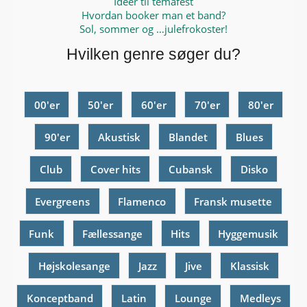
Ideer til temafest
Hvordan booker man et band?
Sol, sommer og …julefrokoster!
Hvilken genre søger du?
00'er
50'er
60'er
70'er
80'er
90'er
Akustisk
Blandet
Blues
Club
Cover hits
Cubansk
Disko
Evergreens
Flamenco
Fransk musette
Funk
Fællessange
Hits
Hyggemusik
Højskolesange
Jazz
Jive
Klassisk
Konceptband
Latin
Lounge
Medleys