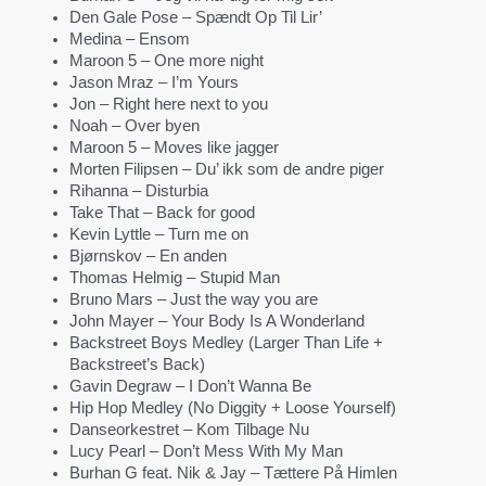
Den Gale Pose – Spændt Op Til Lir’
Medina – Ensom
Maroon 5 – One more night
Jason Mraz – I’m Yours
Jon – Right here next to you
Noah – Over byen
Maroon 5 – Moves like jagger
Morten Filipsen – Du’ ikk som de andre piger
Rihanna – Disturbia
Take That – Back for good
Kevin Lyttle – Turn me on
Bjørnskov – En anden
Thomas Helmig – Stupid Man
Bruno Mars – Just the way you are
John Mayer – Your Body Is A Wonderland
Backstreet Boys Medley (Larger Than Life +
Backstreet’s Back)
Gavin Degraw – I Don’t Wanna Be
Hip Hop Medley (No Diggity + Loose Yourself)
Danseorkestret – Kom Tilbage Nu
Lucy Pearl – Don’t Mess With My Man
Burhan G feat. Nik & Jay – Tættere På Himlen