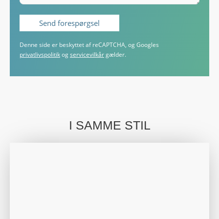
Denne side er beskyttet af reCAPTCHA, og Googles
privatlivspolitik
og
servicevilkår
gælder.
I SAMME STIL