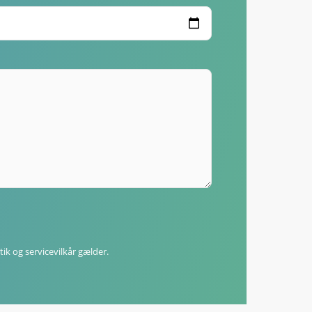
tik
og
servicevilkår
gælder.