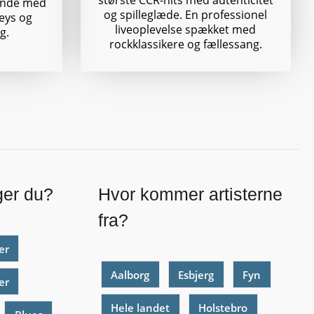
største CCR-hits med autenticitet
ende med
og spilleglæde. En professionel
leys og
liveoplevelse spækket med
g.
rockklassikere og fællessang.
ger du?
Hvor kommer artisterne
fra?
er
Aalborg
Esbjerg
Fyn
er
Hele landet
Holstebro