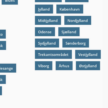
Blues
Jylland
København
Midtjylland
Nordjylland
Odense
Sjælland
co
Sydjylland
Sønderborg
nk
Trekantsområdet
Vestjylland
Viborg
Århus
Østjylland
lesange
sk