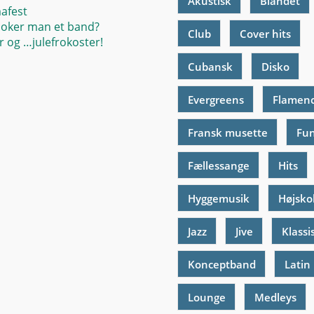
Akustisk
Blandet
mafest
oker man et band?
Club
Cover hits
 og …julefrokoster!
Cubansk
Disko
Evergreens
Flamen
Fransk musette
Fu
Fællessange
Hits
Hyggemusik
Højsko
Jazz
Jive
Klassi
Konceptband
Latin
Lounge
Medleys