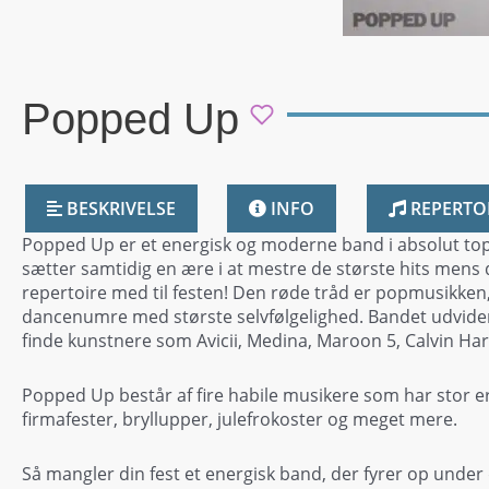
Popped Up
BESKRIVELSE
INFO
REPERTO
Popped Up er et energisk og moderne band i absolut topk
sætter samtidig en ære i at mestre de største hits mens d
repertoire med til festen! Den røde tråd er popmusikken,
dancenumre med største selvfølgelighed. Bandet udvider 
finde kunstnere som Avicii, Medina, Maroon 5, Calvin Ha
Popped Up består af fire habile musikere som har stor er
firmafester, bryllupper, julefrokoster og meget mere.
Så mangler din fest et energisk band, der fyrer op under