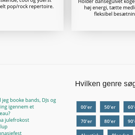
skende, cool og yderst
Holder dansegulvet kog
lt pop/rock repertoire.
høj energi, tætte med
fleksibel besætnin
Hvilken genre sø
l jeg booke bands, DJs og
ing igennem et
00'er
50'er
60'
eau?
ma julefrokost
70'er
80'er
90'
llup
mnasiefest