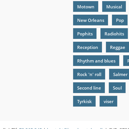
Motown
Musical
New Orleans
Pop
Pophits
Radiohits
Reception
Reggae
Rhythm and blues
Rock 'n' roll
Salmer
Second line
Soul
Tyrkisk
viser