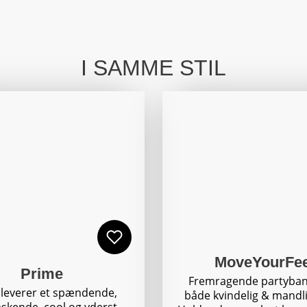
I SAMME STIL
MoveYourFe
Prime
Fremragende partyba
 leverer et spændende,
både kvindelig & mandli