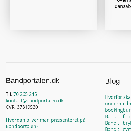
overra
dansabe
Bandportalen.dk
Blog
Tlf.
70 265 245
Hvorfor ska
kontakt@bandportalen.dk
underholdn
CVR. 37819530
bookingbur
Band til fir
Hvordan bliver man præsenteret på
Band til bry
Bandportalen?
Band til gy