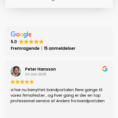
5.0
Fremragende
15 anmeldelser
Janni Fugl Rasmussen
23 Juni 2026
en flere gange til
Fantastisk god service og behag
ang er der en top
kundekontakt. Alt i alt er vi mege
rs fra bandportalen
tilfredse.