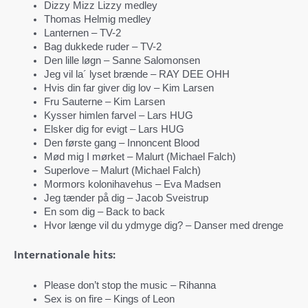
Dizzy Mizz Lizzy medley
Thomas Helmig medley
Lanternen – TV-2
Bag dukkede ruder – TV-2
Den lille løgn – Sanne Salomonsen
Jeg vil la´ lyset brænde – RAY DEE OHH
Hvis din far giver dig lov – Kim Larsen
Fru Sauterne – Kim Larsen
Kysser himlen farvel – Lars HUG
Elsker dig for evigt – Lars HUG
Den første gang – Innoncent Blood
Mød mig I mørket – Malurt (Michael Falch)
Superlove – Malurt (Michael Falch)
Mormors kolonihavehus – Eva Madsen
Jeg tænder på dig – Jacob Sveistrup
En som dig – Back to back
Hvor længe vil du ydmyge dig? – Danser med drenge
Internationale hits:
Please don’t stop the music – Rihanna
Sex is on fire – Kings of Leon