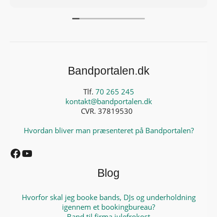
Bandportalen.dk
Tlf.
70 265 245
kontakt@bandportalen.dk
CVR. 37819530
Hvordan bliver man præsenteret på Bandportalen?
Facebook
YouTube
Blog
Hvorfor skal jeg booke bands, DJs og underholdning
igennem et bookingbureau?
Band til firma julefrokost