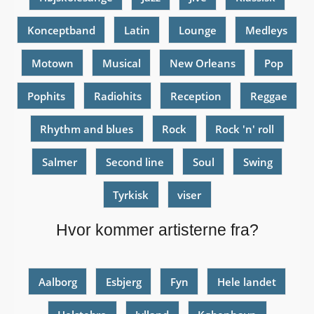
Konceptband
Latin
Lounge
Medleys
Motown
Musical
New Orleans
Pop
Pophits
Radiohits
Reception
Reggae
Rhythm and blues
Rock
Rock 'n' roll
Salmer
Second line
Soul
Swing
Tyrkisk
viser
Hvor kommer artisterne fra?
Aalborg
Esbjerg
Fyn
Hele landet