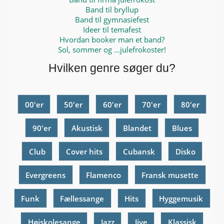
Band til bryllup
Band til gymnasiefest
Ideer til temafest
Hvordan booker man et band?
Sol, sommer og …julefrokoster!
Hvilken genre søger du?
00'er
50'er
60'er
70'er
80'er
90'er
Akustisk
Blandet
Blues
Club
Cover hits
Cubansk
Disko
Evergreens
Flamenco
Fransk musette
Funk
Fællessange
Hits
Hyggemusik
Højskolesange
Jazz
Jive
Klassisk