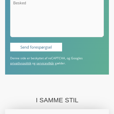
Denne side er beskyttet af reCAPTCHA, og Googles
privatlivspolitik
og
servicevilkår
gælder.
I SAMME STIL