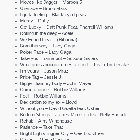
Moves like Jagger – Maroon 5
Grenade – Bruno Mars
I gotta feeling – Black eyed peas
Mercy – Duffy
Get Lucky – Daft Punk Feat. Pharrell Williams
Rolling in the deep – Adele
We Found Love – (Rihanna)
Born this way – Lady Gaga
Poker Face – Lady Gaga
Take your mama out – Scissor Sisters
What goes around comes around – Justin Timberlake
I’m yours – Jason Mraz
Price Tag – Jessie J.
Bigger than my body – John Mayer
Come undone – Robbie Williams
Feel – Robbie Williams
Dedication to my ex – Lloyd
Without you – David Guetta feat. Usher
Broken Strings – James Morrison feat. Nelly Furtado
Rehab – Amy Winehouse
Patience – Take That
Bright Lights Bigger City – Cee Loo Green
Chariot – Gavin Degraw