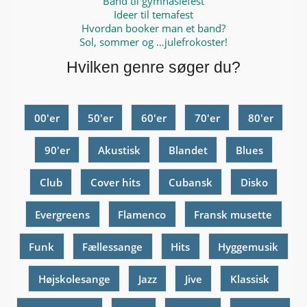
Band til gymnasiefest
Ideer til temafest
Hvordan booker man et band?
Sol, sommer og …julefrokoster!
Hvilken genre søger du?
00'er
50'er
60'er
70'er
80'er
90'er
Akustisk
Blandet
Blues
Club
Cover hits
Cubansk
Disko
Evergreens
Flamenco
Fransk musette
Funk
Fællessange
Hits
Hyggemusik
Højskolesange
Jazz
Jive
Klassisk