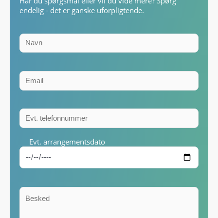
Har du spørgsmål eller vil du vide mere? Spørg
endelig - det er ganske uforpligtende.
Evt. arrangementsdato