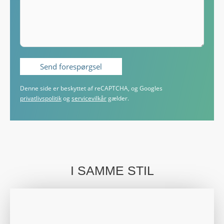
Denne side er beskyttet af reCAPTCHA, og Googles
privatlivspolitik
og
servicevilkår
gælder.
I SAMME STIL