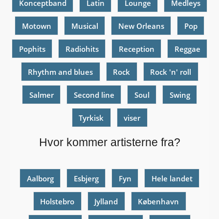
Konceptband
Latin
Lounge
Medleys
Motown
Musical
New Orleans
Pop
Pophits
Radiohits
Reception
Reggae
Rhythm and blues
Rock
Rock 'n' roll
Salmer
Second line
Soul
Swing
Tyrkisk
viser
Hvor kommer artisterne fra?
Aalborg
Esbjerg
Fyn
Hele landet
Holstebro
Jylland
København