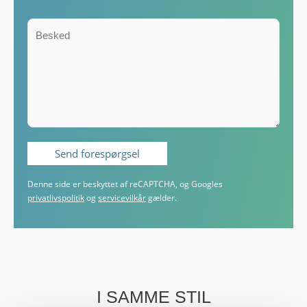
Denne side er beskyttet af reCAPTCHA, og Googles
privatlivspolitik
og
servicevilkår
gælder.
I SAMME STIL