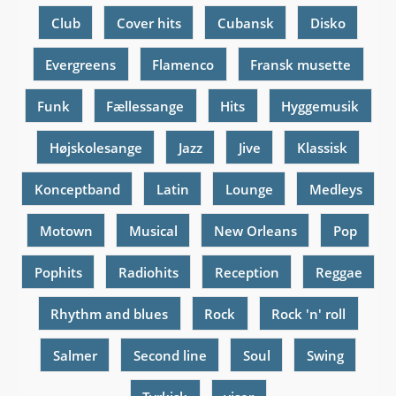
Club
Cover hits
Cubansk
Disko
Evergreens
Flamenco
Fransk musette
Funk
Fællessange
Hits
Hyggemusik
Højskolesange
Jazz
Jive
Klassisk
Konceptband
Latin
Lounge
Medleys
Motown
Musical
New Orleans
Pop
Pophits
Radiohits
Reception
Reggae
Rhythm and blues
Rock
Rock 'n' roll
Salmer
Second line
Soul
Swing