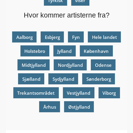
Tyrkisk
viser
Hvor kommer artisterne fra?
Aalborg
Esbjerg
Fyn
Hele landet
Holstebro
Jylland
København
Midtjylland
Nordjylland
Odense
Sjælland
Sydjylland
Sønderborg
Trekantsområdet
Vestjylland
Viborg
Århus
Østjylland