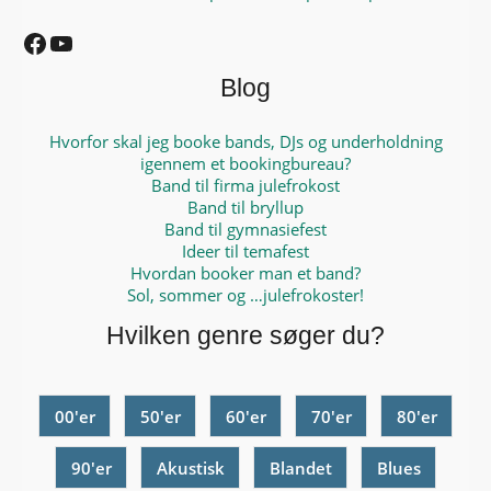
Facebook
YouTube
Blog
Hvorfor skal jeg booke bands, DJs og underholdning
igennem et bookingbureau?
Band til firma julefrokost
Band til bryllup
Band til gymnasiefest
Ideer til temafest
Hvordan booker man et band?
Sol, sommer og …julefrokoster!
Hvilken genre søger du?
00'er
50'er
60'er
70'er
80'er
90'er
Akustisk
Blandet
Blues