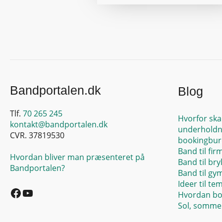
Bandportalen.dk
Blog
Tlf.
70 265 245
Hvorfor ska
kontakt@bandportalen.dk
underholdn
CVR. 37819530
bookingbur
Band til fir
Hvordan bliver man præsenteret på
Band til bry
Bandportalen?
Band til gy
Facebook
YouTube
Ideer til te
Hvordan bo
Sol, sommer