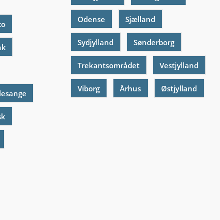
Odense
Sjælland
co
Sydjylland
Sønderborg
nk
Trekantsområdet
Vestjylland
Viborg
Århus
Østjylland
lesange
sk