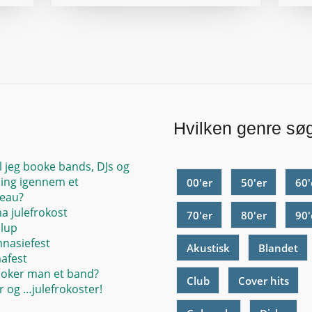
Hvilken genre sø
l jeg booke bands, DJs og
ing igennem et
00'er
50'er
60'
eau?
ma julefrokost
70'er
80'er
90'
llup
mnasiefest
Akustisk
Blandet
mafest
oker man et band?
Club
Cover hits
 og …julefrokoster!