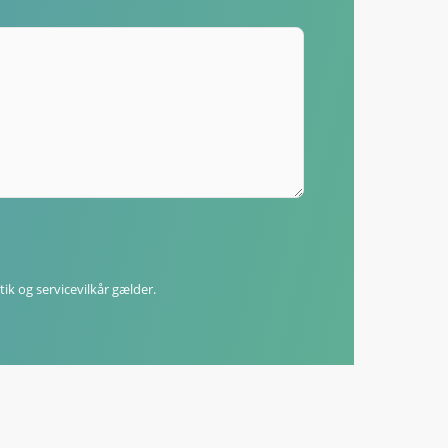
tik
og
servicevilkår
gælder.