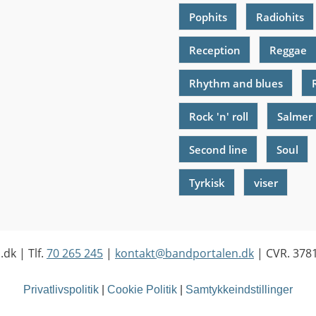
Pophits
Radiohits
Reception
Reggae
Rhythm and blues
Rock 'n' roll
Salmer
Second line
Soul
Tyrkisk
viser
.dk
| Tlf.
70 265 245
|
kontakt@bandportalen.dk
| CVR. 378
Privatlivspolitik
|
Cookie Politik
|
Samtykkeindstillinger