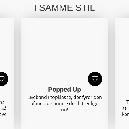
I SAMME STIL
Popped Up
Liveband i topklasse, der fyrer den
ns,
T
af med de numre der hitter lige
? Så
sti
nu!
ave
ken