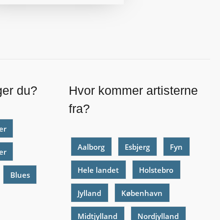
ger du?
Hvor kommer artisterne
fra?
er
Aalborg
Esbjerg
Fyn
er
Hele landet
Holstebro
Blues
Jylland
København
Midtjylland
Nordjylland