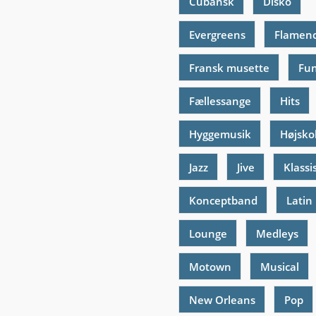
Cubansk
Disko
Evergreens
Flamen
Fransk musette
Fu
Fællessange
Hits
Hyggemusik
Højsko
Jazz
Jive
Klassi
Konceptband
Latin
Lounge
Medleys
Motown
Musical
New Orleans
Pop