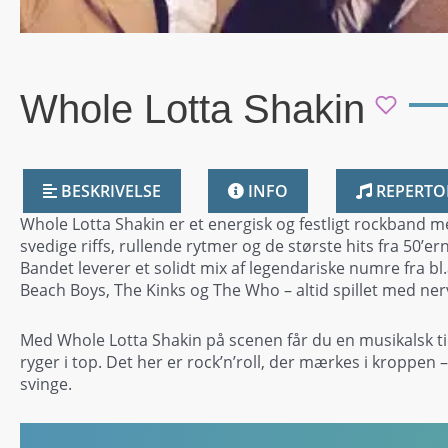
Whole Lotta Shakin
BESKRIVELSE
INFO
REPERTO
Whole Lotta Shakin er et energisk og festligt rockband me
svedige riffs, rullende rytmer og de største hits fra 50’er
Bandet leverer et solidt mix af legendariske numre fra bl.
Beach Boys, The Kinks og The Who – altid spillet med nerv
Med Whole Lotta Shakin på scenen får du en musikalsk t
ryger i top. Det her er rock’n’roll, der mærkes i kroppen
svinge.