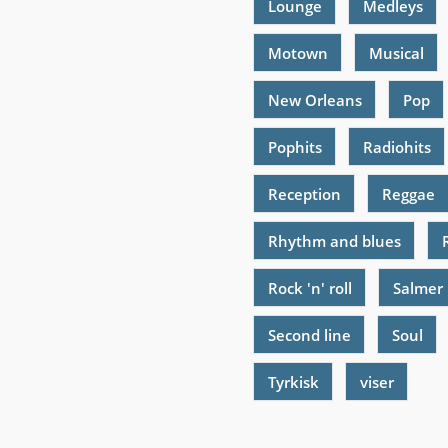
Lounge
Medleys
Motown
Musical
New Orleans
Pop
Pophits
Radiohits
Reception
Reggae
Rhythm and blues
Rock 'n' roll
Salmer
Second line
Soul
Tyrkisk
viser