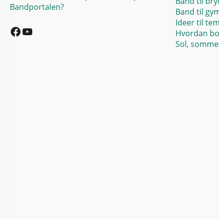
Band til bry
Bandportalen?
Band til gy
Facebook
YouTube
Ideer til te
Hvordan bo
Sol, sommer