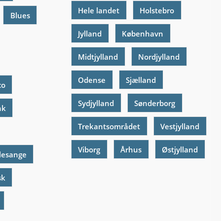
Hele landet
Holstebro
Blues
Jylland
København
Midtjylland
Nordjylland
Odense
Sjælland
co
Sydjylland
Sønderborg
nk
Trekantsområdet
Vestjylland
Viborg
Århus
Østjylland
lesange
sk