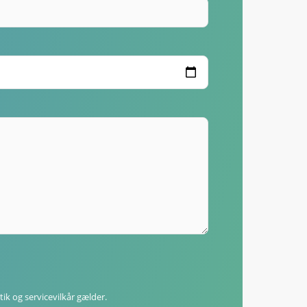
tik
og
servicevilkår
gælder.