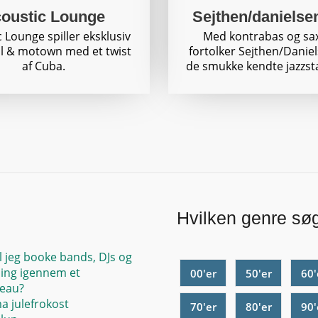
oustic Lounge
Sejthen/danielse
 Lounge spiller eksklusiv
Med kontrabas og sa
ul & motown med et twist
fortolker Sejthen/Danie
af Cuba.
de smukke kendte jazzst
Hvilken genre sø
l jeg booke bands, DJs og
ing igennem et
00'er
50'er
60'
eau?
ma julefrokost
70'er
80'er
90'