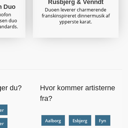
Rusbjerg & Venndt
n Duo
Duoen leverer charmerende
xofon
franskinspireret dinnermusik af
lsen duo
ypperste karat.
andards.
ger du?
Hvor kommer artisterne
fra?
er
Aalborg
Esbjerg
Fyn
er