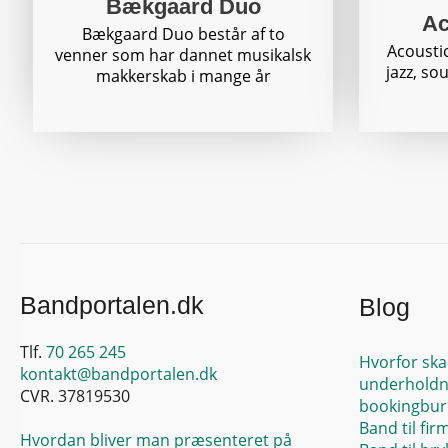
Bækgaard Duo
Ac
Bækgaard Duo består af to
Acoustic
venner som har dannet musikalsk
jazz, so
makkerskab i mange år
Bandportalen.dk
Blog
Tlf.
70 265 245
Hvorfor ska
kontakt@bandportalen.dk
underholdn
CVR. 37819530
bookingbur
Band til fir
Hvordan bliver man præsenteret på