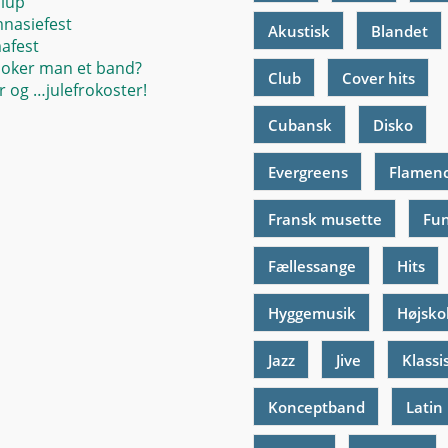
llup
mnasiefest
Akustisk
Blandet
mafest
oker man et band?
Club
Cover hits
 og …julefrokoster!
Cubansk
Disko
Evergreens
Flamen
Fransk musette
Fu
Fællessange
Hits
Hyggemusik
Højsko
Jazz
Jive
Klassi
Konceptband
Latin