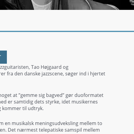
T
zzguitaristen, Tao Højgaard og
r fra den danske jazzscene, søger ind i hjertet
er noget at ”gemme sig bagved” gør duoformatet
hed er samtidig dets styrke, idet musikernes
 kommer til udtryk.
m en musikalsk meningsudveksling mellem to
den. Det nærmest telepatiske samspil mellem