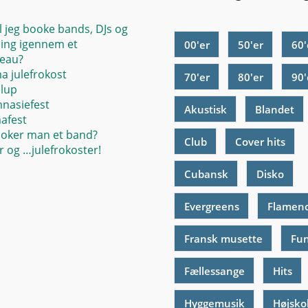
l jeg booke bands, DJs og
ing igennem et
00'er
50'er
60'
eau?
ma julefrokost
70'er
80'er
90'
llup
mnasiefest
Akustisk
Blandet
mafest
oker man et band?
Club
Cover hits
 og …julefrokoster!
Cubansk
Disko
Evergreens
Flamen
Fransk musette
Fu
Fællessange
Hits
Hyggemusik
Højsko