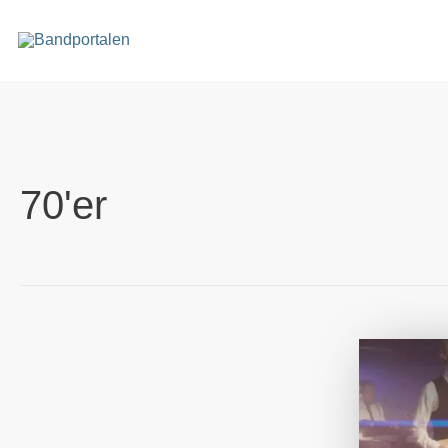
Gå
til
indholdet
70'er