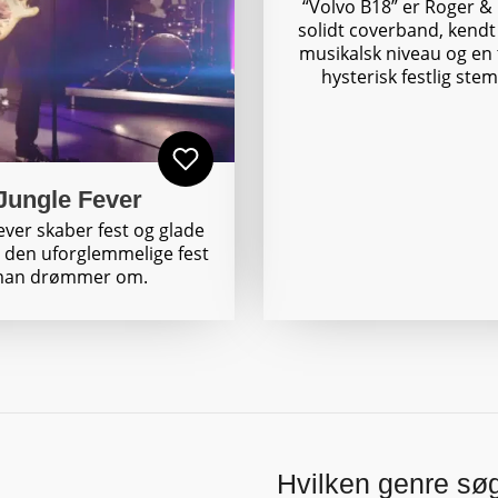
“Volvo B18” er Roger &
solidt coverband, kendt 
musikalsk niveau og en ti
hysterisk festlig ste
Jungle Fever
ever skaber fest og glade
 den uforglemmelige fest
an drømmer om.
Hvilken genre sø