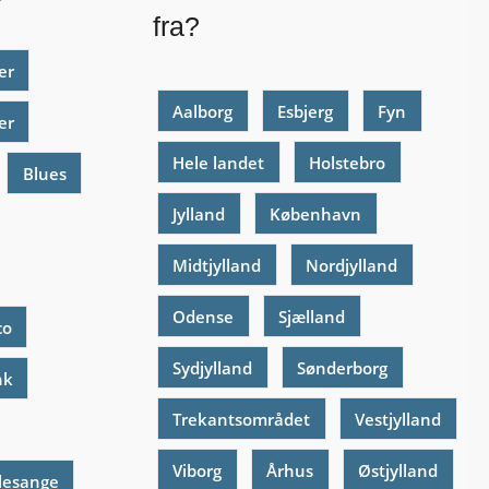
fra?
er
Aalborg
Esbjerg
Fyn
er
Hele landet
Holstebro
Blues
Jylland
København
Midtjylland
Nordjylland
Odense
Sjælland
co
Sydjylland
Sønderborg
nk
Trekantsområdet
Vestjylland
Viborg
Århus
Østjylland
lesange