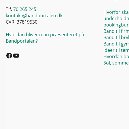
Tlf.
70 265 245
Hvorfor ska
kontakt@bandportalen.dk
underholdn
CVR. 37819530
bookingbur
Band til fir
Hvordan bliver man præsenteret på
Band til bry
Bandportalen?
Band til gy
Facebook
YouTube
Ideer til te
Hvordan bo
Sol, sommer