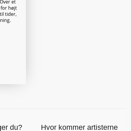
 Over et
for højt
l tider,
mning.
ger du?
Hvor kommer artisterne