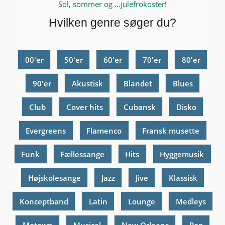
Sol, sommer og …julefrokoster!
Hvilken genre søger du?
00'er
50'er
60'er
70'er
80'er
90'er
Akustisk
Blandet
Blues
Club
Cover hits
Cubansk
Disko
Evergreens
Flamenco
Fransk musette
Funk
Fællessange
Hits
Hyggemusik
Højskolesange
Jazz
Jive
Klassisk
Konceptband
Latin
Lounge
Medleys
Motown
Musical
New Orleans
Pop