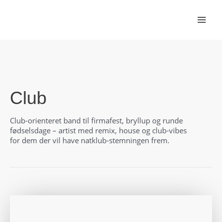
Gå
til
indholdet
Club
Club-orienteret band til firmafest, bryllup og runde
fødselsdage – artist med remix, house og club-vibes
for dem der vil have natklub-stemningen frem.