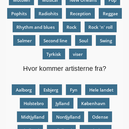
Pophits
Radiohits
Reception
Reggae
Rhythm and blues
Rock
Rock 'n' roll
Salmer
Second line
Soul
Swing
Tyrkisk
viser
Hvor kommer artisterne fra?
Aalborg
Esbjerg
Fyn
Hele landet
Holstebro
Jylland
København
Midtjylland
Nordjylland
Odense