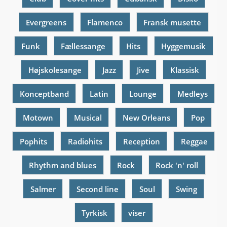
Evergreens
Flamenco
Fransk musette
Funk
Fællessange
Hits
Hyggemusik
Højskolesange
Jazz
Jive
Klassisk
Konceptband
Latin
Lounge
Medleys
Motown
Musical
New Orleans
Pop
Pophits
Radiohits
Reception
Reggae
Rhythm and blues
Rock
Rock 'n' roll
Salmer
Second line
Soul
Swing
Tyrkisk
viser