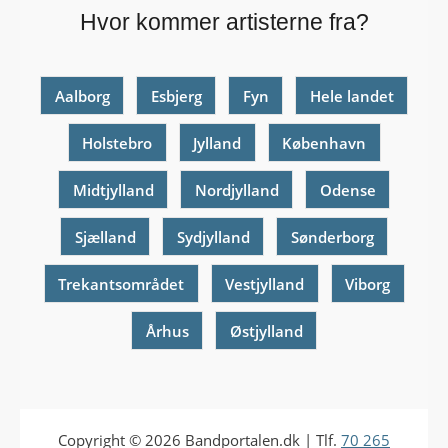
Hvor kommer artisterne fra?
Aalborg
Esbjerg
Fyn
Hele landet
Holstebro
Jylland
København
Midtjylland
Nordjylland
Odense
Sjælland
Sydjylland
Sønderborg
Trekantsområdet
Vestjylland
Viborg
Århus
Østjylland
Copyright © 2026
Bandportalen.dk
| Tlf.
70 265