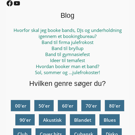
Blog
Hvorfor skal jeg booke bands, DJs og underholdning
igennem et bookingbureau?
Band til firma julefrokost
Band til bryllup
Band til gymnasiefest
Ideer til temafest
Hvordan booker man et band?
Sol, sommer og …julefrokoster!
Hvilken genre søger du?
00'er
50'er
60'er
70'er
80'er
90'er
Akustisk
Blandet
Blues
Club
Cover hits
Cubansk
Disko