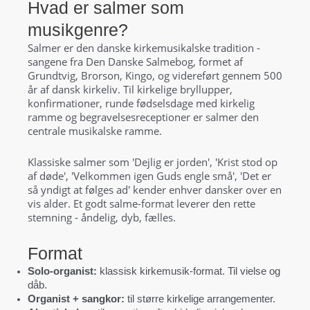
Hvad er salmer som
musikgenre?
Salmer er den danske kirkemusikalske tradition -
sangene fra Den Danske Salmebog, formet af
Grundtvig, Brorson, Kingo, og videreført gennem 500
år af dansk kirkeliv. Til kirkelige bryllupper,
konfirmationer, runde fødselsdage med kirkelig
ramme og begravelsesreceptioner er salmer den
centrale musikalske ramme.
Klassiske salmer som 'Dejlig er jorden', 'Krist stod op
af døde', 'Velkommen igen Guds engle små', 'Det er
så yndigt at følges ad' kender enhver dansker over en
vis alder. Et godt salme-format leverer den rette
stemning - åndelig, dyb, fælles.
Format
Solo-organist:
klassisk kirkemusik-format. Til vielse og
dåb.
Organist + sangkor:
til større kirkelige arrangementer.