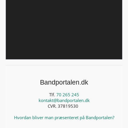
Bandportalen.dk
Tlf.
70 265 245
kontakt@bandportalen.dk
CVR. 37819530
Hvordan bliver man præsenteret på Bandportalen?
Facebook
YouTube