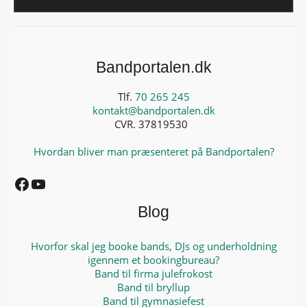
Bandportalen.dk
Tlf.
70 265 245
kontakt@bandportalen.dk
CVR. 37819530
Hvordan bliver man præsenteret på Bandportalen?
Facebook
YouTube
Blog
Hvorfor skal jeg booke bands, DJs og underholdning
igennem et bookingbureau?
Band til firma julefrokost
Band til bryllup
Band til gymnasiefest