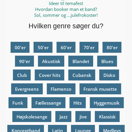
Ideer til temafest
Hvordan booker man et band?
Sol, sommer og …julefrokoster!
Hvilken genre søger du?
00'er
50'er
60'er
70'er
80'er
90'er
Akustisk
Blandet
Blues
Club
Cover hits
Cubansk
Disko
Evergreens
Flamenco
Fransk musette
Funk
Fællessange
Hits
Hyggemusik
Højskolesange
Jazz
Jive
Klassisk
Konceptband
Latin
Lounge
Medleys