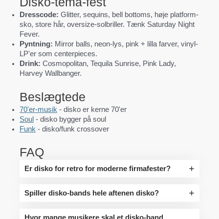
Disko-tema-fest
Dresscode:
Glitter, sequins, bell bottoms, høje platform-
sko, store hår, oversize-solbriller. Tænk Saturday Night
Fever.
Pyntning:
Mirror balls, neon-lys, pink + lilla farver, vinyl-
LP'er som centerpieces.
Drink:
Cosmopolitan, Tequila Sunrise, Pink Lady,
Harvey Wallbanger.
Beslægtede
70'er-musik
- disko er kerne 70'er
Soul
- disko bygger på soul
Funk
- disko/funk crossover
FAQ
Er disko for retro for moderne firmafester?
Spiller disko-bands hele aftenen disko?
Hvor mange musikere skal et disko-band