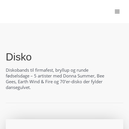
Gå
til
indholdet
Disko
Diskobands til firmafest, bryllup og runde
fødselsdage – 5 artister med Donna Summer, Bee
Gees, Earth Wind & Fire og 70’er-disko der fylder
dansegulvet.