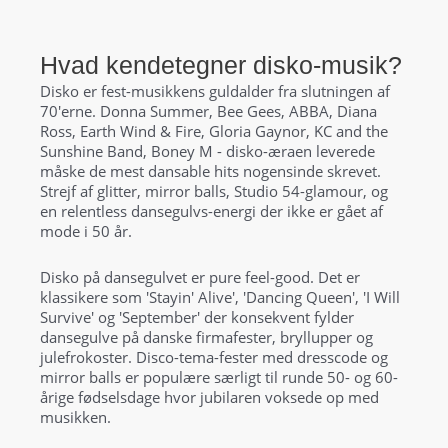
Hvad kendetegner disko-musik?
Disko er fest-musikkens guldalder fra slutningen af
70'erne. Donna Summer, Bee Gees, ABBA, Diana
Ross, Earth Wind & Fire, Gloria Gaynor, KC and the
Sunshine Band, Boney M - disko-æraen leverede
måske de mest dansable hits nogensinde skrevet.
Strejf af glitter, mirror balls, Studio 54-glamour, og
en relentless dansegulvs-energi der ikke er gået af
mode i 50 år.
Disko på dansegulvet er pure feel-good. Det er
klassikere som 'Stayin' Alive', 'Dancing Queen', 'I Will
Survive' og 'September' der konsekvent fylder
dansegulve på danske firmafester, bryllupper og
julefrokoster. Disco-tema-fester med dresscode og
mirror balls er populære særligt til runde 50- og 60-
årige fødselsdage hvor jubilaren voksede op med
musikken.