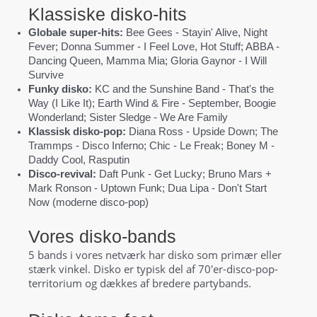
Klassiske disko-hits
Globale super-hits:
Bee Gees - Stayin' Alive, Night
Fever; Donna Summer - I Feel Love, Hot Stuff; ABBA -
Dancing Queen, Mamma Mia; Gloria Gaynor - I Will
Survive
Funky disko:
KC and the Sunshine Band - That's the
Way (I Like It); Earth Wind & Fire - September, Boogie
Wonderland; Sister Sledge - We Are Family
Klassisk disko-pop:
Diana Ross - Upside Down; The
Trammps - Disco Inferno; Chic - Le Freak; Boney M -
Daddy Cool, Rasputin
Disco-revival:
Daft Punk - Get Lucky; Bruno Mars +
Mark Ronson - Uptown Funk; Dua Lipa - Don't Start
Now (moderne disco-pop)
Vores disko-bands
5 bands i vores netværk har disko som primær eller
stærk vinkel. Disko er typisk del af 70'er-disco-pop-
territorium og dækkes af bredere partybands.