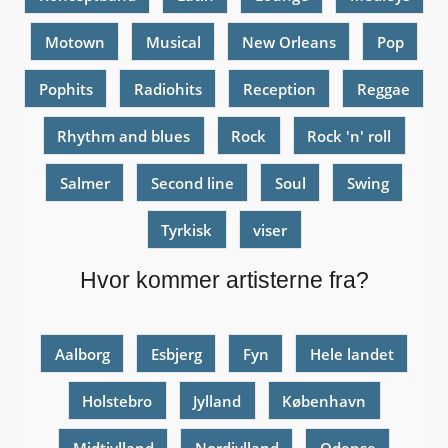
Motown
Musical
New Orleans
Pop
Pophits
Radiohits
Reception
Reggae
Rhythm and blues
Rock
Rock 'n' roll
Salmer
Second line
Soul
Swing
Tyrkisk
viser
Hvor kommer artisterne fra?
Aalborg
Esbjerg
Fyn
Hele landet
Holstebro
Jylland
København
Midtjylland
Nordjylland
Odense