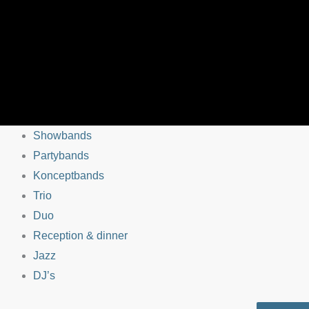
Showbands
Partybands
Konceptbands
Trio
Duo
Reception & dinner
Jazz
DJ’s