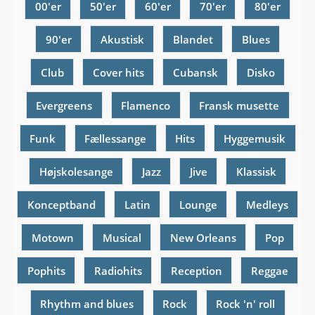
00'er
50'er
60'er
70'er
80'er
90'er
Akustisk
Blandet
Blues
Club
Cover hits
Cubansk
Disko
Evergreens
Flamenco
Fransk musette
Funk
Fællessange
Hits
Hyggemusik
Højskolesange
Jazz
Jive
Klassisk
Konceptband
Latin
Lounge
Medleys
Motown
Musical
New Orleans
Pop
Pophits
Radiohits
Reception
Reggae
Rhythm and blues
Rock
Rock 'n' roll