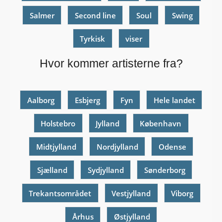
Salmer
Second line
Soul
Swing
Tyrkisk
viser
Hvor kommer artisterne fra?
Aalborg
Esbjerg
Fyn
Hele landet
Holstebro
Jylland
København
Midtjylland
Nordjylland
Odense
Sjælland
Sydjylland
Sønderborg
Trekantsområdet
Vestjylland
Viborg
Århus
Østjylland