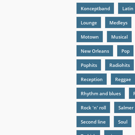
Konceptband
Latin
Lounge
Medleys
Motown
Musical
New Orleans
Pop
Pophits
Radiohits
Reception
Reggae
Rhythm and blues
Rock 'n' roll
Salmer
Second line
Soul