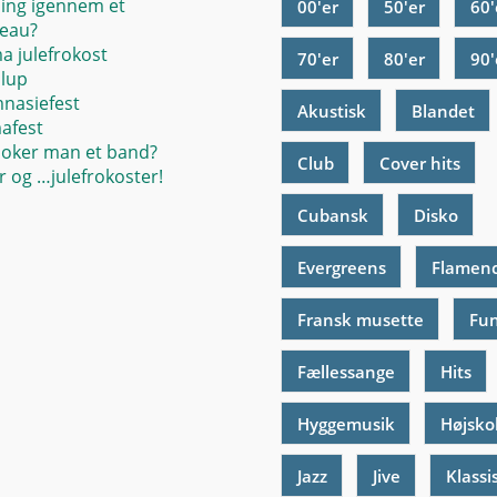
ing igennem et
00'er
50'er
60'
eau?
ma julefrokost
70'er
80'er
90'
llup
mnasiefest
Akustisk
Blandet
mafest
oker man et band?
Club
Cover hits
 og …julefrokoster!
Cubansk
Disko
Evergreens
Flamen
Fransk musette
Fu
Fællessange
Hits
Hyggemusik
Højsko
Jazz
Jive
Klassi