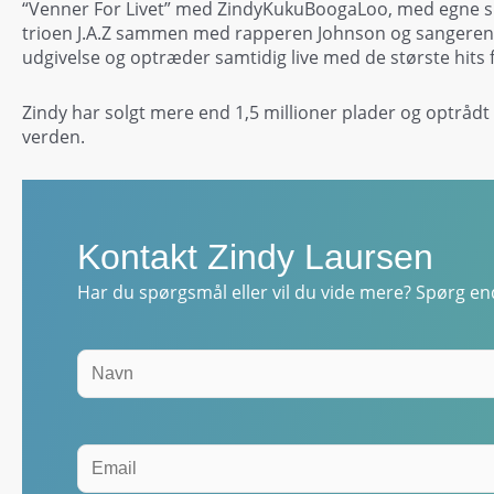
“Venner For Livet” med ZindyKukuBoogaLoo, med egne su
trioen J.A.Z sammen med rapperen Johnson og sangeren A
udgivelse og optræder samtidig live med de største hits f
Zindy har solgt mere end 1,5 millioner plader og optråd
verden.
Kontakt Zindy Laursen
Har du spørgsmål eller vil du vide mere? Spørg end