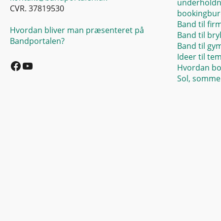
underholdn
CVR. 37819530
bookingbur
Band til fir
Hvordan bliver man præsenteret på
Band til bry
Bandportalen?
Band til gy
Facebook
YouTube
Ideer til te
Hvordan bo
Sol, sommer