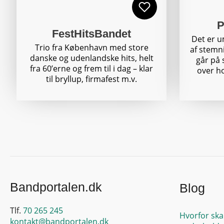
P
FestHitsBandet
Det er um
Trio fra København med store
af stemn
danske og udenlandske hits, helt
går på
fra 60’erne og frem til i dag – klar
over ho
til bryllup, firmafest m.v.
Bandportalen.dk
Blog
Tlf.
70 265 245
Hvorfor ska
kontakt@bandportalen.dk