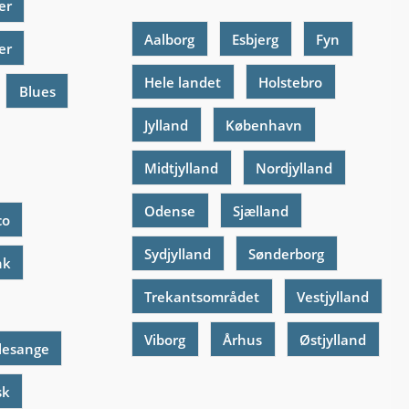
er
Aalborg
Esbjerg
Fyn
er
Hele landet
Holstebro
Blues
Jylland
København
Midtjylland
Nordjylland
Odense
Sjælland
co
Sydjylland
Sønderborg
nk
Trekantsområdet
Vestjylland
Viborg
Århus
Østjylland
lesange
sk