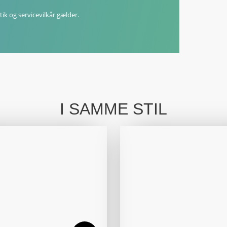
tik
og
servicevilkår
gælder.
I SAMME STIL