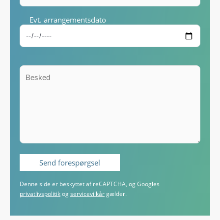
Evt. arrangementsdato
Denne side er beskyttet af reCAPTCHA, og Googles
privatlivspolitik
og
servicevilkår
gælder.