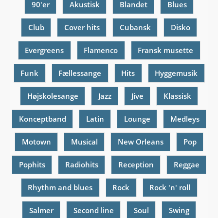
90'er
Akustisk
Blandet
Blues
Club
Cover hits
Cubansk
Disko
Evergreens
Flamenco
Fransk musette
Funk
Fællessange
Hits
Hyggemusik
Højskolesange
Jazz
Jive
Klassisk
Konceptband
Latin
Lounge
Medleys
Motown
Musical
New Orleans
Pop
Pophits
Radiohits
Reception
Reggae
Rhythm and blues
Rock
Rock 'n' roll
Salmer
Second line
Soul
Swing