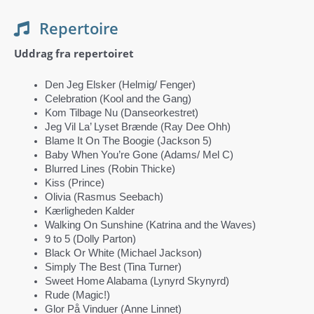
Repertoire
Uddrag fra repertoiret
Den Jeg Elsker (Helmig/ Fenger)
Celebration (Kool and the Gang)
Kom Tilbage Nu (Danseorkestret)
Jeg Vil La’ Lyset Brænde (Ray Dee Ohh)
Blame It On The Boogie (Jackson 5)
Baby When You’re Gone (Adams/ Mel C)
Blurred Lines (Robin Thicke)
Kiss (Prince)
Olivia (Rasmus Seebach)
Kærligheden Kalder
Walking On Sunshine (Katrina and the Waves)
9 to 5 (Dolly Parton)
Black Or White (Michael Jackson)
Simply The Best (Tina Turner)
Sweet Home Alabama (Lynyrd Skynyrd)
Rude (Magic!)
Glor På Vinduer (Anne Linnet)