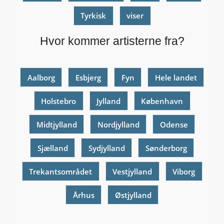
Tyrkisk
viser
Hvor kommer artisterne fra?
Aalborg
Esbjerg
Fyn
Hele landet
Holstebro
Jylland
København
Midtjylland
Nordjylland
Odense
Sjælland
Sydjylland
Sønderborg
Trekantsområdet
Vestjylland
Viborg
Århus
Østjylland