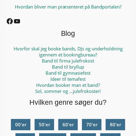
Hvordan bliver man præsenteret på Bandportalen?
Facebook
YouTube
Blog
Hvorfor skal jeg booke bands, DJs og underholdning
igennem et bookingbureau?
Band til firma julefrokost
Band til bryllup
Band til gymnasiefest
Ideer til temafest
Hvordan booker man et band?
Sol, sommer og …julefrokoster!
Hvilken genre søger du?
00'er
50'er
60'er
70'er
80'er