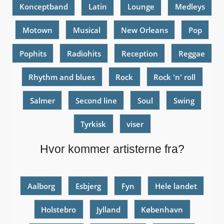
Konceptband
Latin
Lounge
Medleys
Motown
Musical
New Orleans
Pop
Pophits
Radiohits
Reception
Reggae
Rhythm and blues
Rock
Rock 'n' roll
Salmer
Second line
Soul
Swing
Tyrkisk
viser
Hvor kommer artisterne fra?
Aalborg
Esbjerg
Fyn
Hele landet
Holstebro
Jylland
København