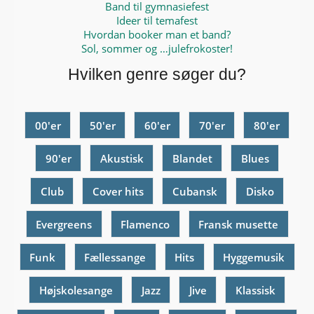
Band til gymnasiefest
Ideer til temafest
Hvordan booker man et band?
Sol, sommer og …julefrokoster!
Hvilken genre søger du?
00'er
50'er
60'er
70'er
80'er
90'er
Akustisk
Blandet
Blues
Club
Cover hits
Cubansk
Disko
Evergreens
Flamenco
Fransk musette
Funk
Fællessange
Hits
Hyggemusik
Højskolesange
Jazz
Jive
Klassisk