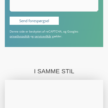
Denne side er beskyttet af reCAPTCHA, og Googles
privatlivspolitik
og
servicevilkår
gælder.
I SAMME STIL