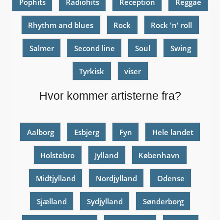
Pophits
Radiohits
Reception
Reggae
Rhythm and blues
Rock
Rock 'n' roll
Salmer
Second line
Soul
Swing
Tyrkisk
viser
Hvor kommer artisterne fra?
Aalborg
Esbjerg
Fyn
Hele landet
Holstebro
Jylland
København
Midtjylland
Nordjylland
Odense
Sjælland
Sydjylland
Sønderborg