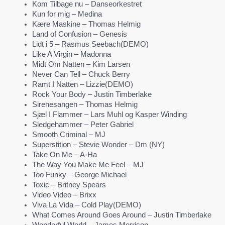
Kom Tilbage nu – Danseorkestret
Kun for mig – Medina
Kære Maskine – Thomas Helmig
Land of Confusion – Genesis
Lidt i 5 – Rasmus Seebach(DEMO)
Like A Virgin – Madonna
Midt Om Natten – Kim Larsen
Never Can Tell – Chuck Berry
Ramt I Natten – Lizzie(DEMO)
Rock Your Body – Justin Timberlake
Sirenesangen – Thomas Helmig
Sjæl I Flammer – Lars Muhl og Kasper Winding
Sledgehammer – Peter Gabriel
Smooth Criminal – MJ
Superstition – Stevie Wonder – Dm (NY)
Take On Me – A-Ha
The Way You Make Me Feel – MJ
Too Funky – George Michael
Toxic – Britney Spears
Video Video – Brixx
Viva La Vida – Cold Play(DEMO)
What Comes Around Goes Around – Justin Timberlake
Wonderful World – James Morrison