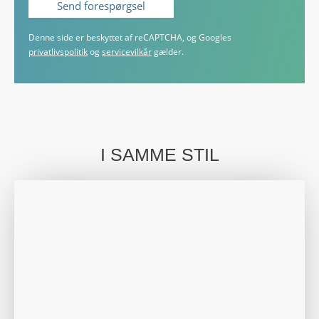
Denne side er beskyttet af reCAPTCHA, og Googles
privatlivspolitik
og
servicevilkår
gælder.
I SAMME STIL