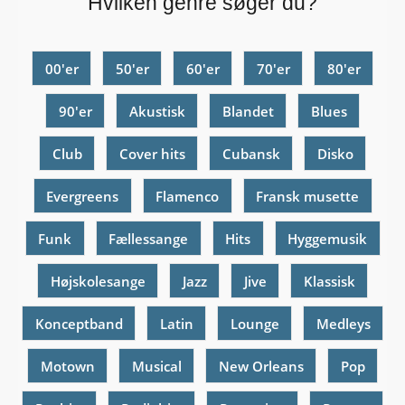
Hvilken genre søger du?
00'er
50'er
60'er
70'er
80'er
90'er
Akustisk
Blandet
Blues
Club
Cover hits
Cubansk
Disko
Evergreens
Flamenco
Fransk musette
Funk
Fællessange
Hits
Hyggemusik
Højskolesange
Jazz
Jive
Klassisk
Konceptband
Latin
Lounge
Medleys
Motown
Musical
New Orleans
Pop