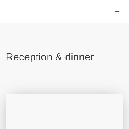
Gå
til
indholdet
Reception & dinner