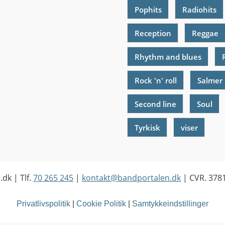
Pophits
Radiohits
Reception
Reggae
Rhythm and blues
Rock 'n' roll
Salmer
Second line
Soul
Tyrkisk
viser
.dk
| Tlf.
70 265 245
|
kontakt@bandportalen.dk
| CVR. 378
Privatlivspolitik
|
Cookie Politik
|
Samtykkeindstillinger