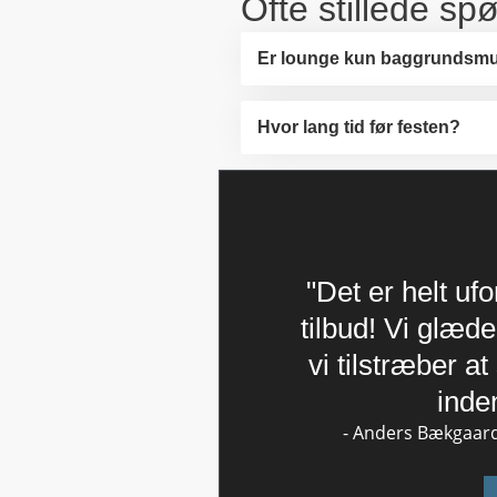
Ofte stillede sp
Er lounge kun baggrundsm
Hvor lang tid før festen?
"Det er helt uf
tilbud! Vi glæder
vi tilstræber a
inde
- Anders Bækgaard