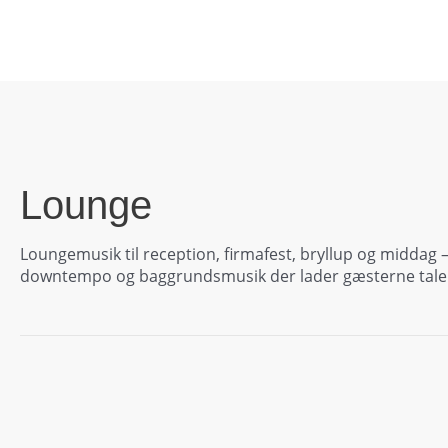
Gå
til
indholdet
Lounge
Loungemusik til reception, firmafest, bryllup og middag 
downtempo og baggrundsmusik der lader gæsterne tale