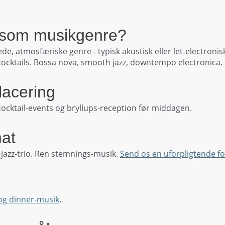
 som musikgenre?
 atmosfæriske genre - typisk akustisk eller let-electronisk,
ocktails. Bossa nova, smooth jazz, downtempo electronica.
lacering
 cocktail-events og bryllups-reception før middagen.
mat
r jazz-trio. Ren stemnings-musik.
Send os en uforpligtende f
og dinner-musik
.