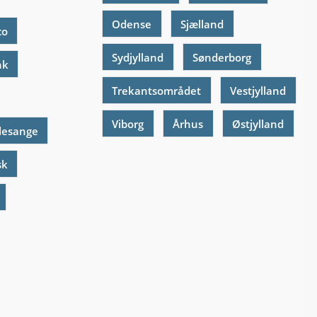
Odense
Sjælland
co
Sydjylland
Sønderborg
nk
Trekantsområdet
Vestjylland
Viborg
Århus
Østjylland
lesange
sk