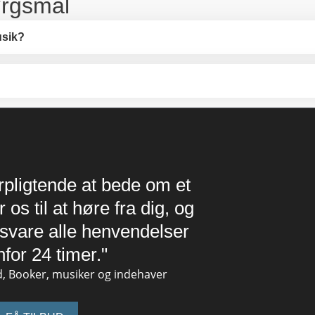
ørgsmål
usik?
orpligtende at bede om et
 os til at høre fra dig, og
t svare alle henvendelser
nfor 24 timer."
, Booker, musiker og indehaver