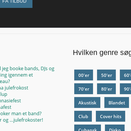
FÅ TILBUD
Hvilken genre sø
l jeg booke bands, DJs og
ing igennem et
00'er
50'er
60'
eau?
ma julefrokost
70'er
80'er
90'
llup
mnasiefest
Akustisk
Blandet
mafest
oker man et band?
Club
Cover hits
 og …julefrokoster!
Cubansk
Disko