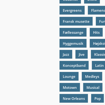
Evergreens
Flamen
Fransk musette
Fu
Fællessange
Hits
Hyggemusik
Højsko
Jazz
Jive
Klassi
Konceptband
Latin
Lounge
Medleys
Motown
Musical
New Orleans
Pop