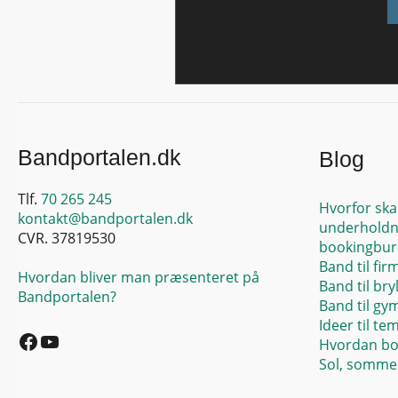
Bandportalen.dk
Blog
Tlf.
70 265 245
Hvorfor ska
kontakt@bandportalen.dk
underholdn
CVR. 37819530
bookingbur
Band til fir
Hvordan bliver man præsenteret på
Band til bry
Bandportalen?
Band til gy
Facebook
YouTube
Ideer til te
Hvordan bo
Sol, sommer