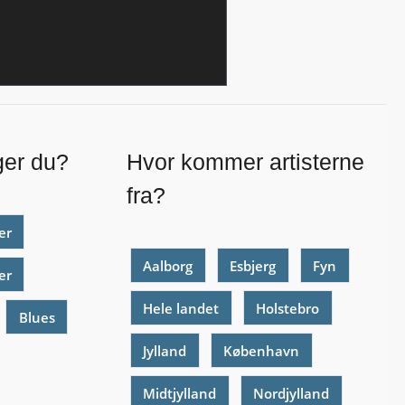
ger du?
Hvor kommer artisterne
fra?
er
Aalborg
Esbjerg
Fyn
er
Hele landet
Holstebro
Blues
Jylland
København
Midtjylland
Nordjylland