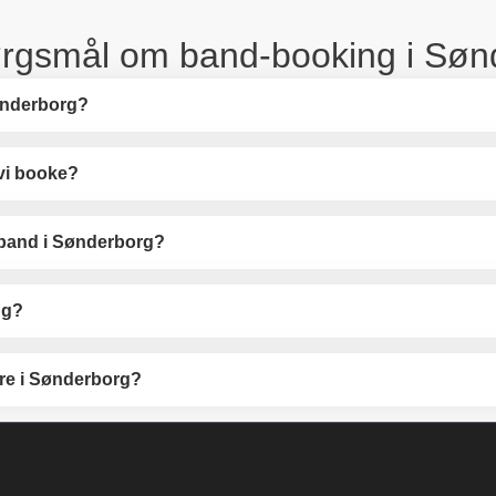
pørgsmål om band-booking i Sø
ønderborg?
 vi booke?
 band i Sønderborg?
ng?
re i Sønderborg?