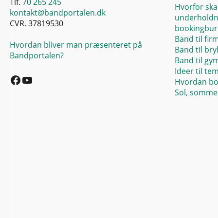
Tlf.
70 265 245
Hvorfor ska
kontakt@bandportalen.dk
underholdn
CVR. 37819530
bookingbur
Band til fir
Hvordan bliver man præsenteret på
Band til bry
Bandportalen?
Band til gy
Facebook
YouTube
Ideer til te
Hvordan bo
Sol, sommer