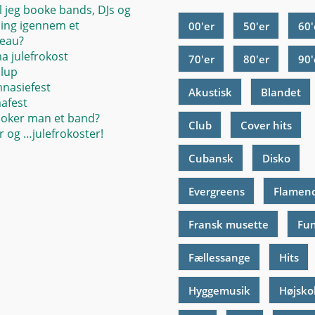
l jeg booke bands, DJs og
ing igennem et
00'er
50'er
60'
eau?
ma julefrokost
70'er
80'er
90'
llup
mnasiefest
Akustisk
Blandet
mafest
oker man et band?
Club
Cover hits
 og …julefrokoster!
Cubansk
Disko
Evergreens
Flamen
Fransk musette
Fu
Fællessange
Hits
Hyggemusik
Højsko