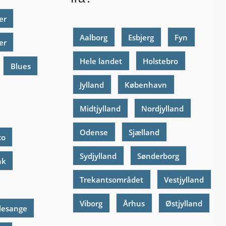
er
Aalborg
Esbjerg
Fyn
er
Hele landet
Holstebro
Blues
Jylland
København
Midtjylland
Nordjylland
Odense
Sjælland
co
Sydjylland
Sønderborg
nk
Trekantsområdet
Vestjylland
Viborg
Århus
Østjylland
lesange