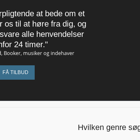
orpligtende at bede om et
 os til at høre fra dig, og
t svare alle henvendelser
nfor 24 timer."
, Booker, musiker og indehaver
FÅ TILBUD
Hvilken genre sø