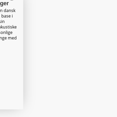
nger
en dansk
 base i
sin
akustiske
sonlige
ange med