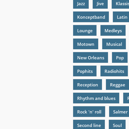
Jazz
Jive
Klassi
Konceptband
Latin
Lounge
Medleys
Motown
Musical
New Orleans
Pop
Pophits
Radiohits
Reception
Reggae
Rhythm and blues
Rock 'n' roll
Salmer
Second line
Soul