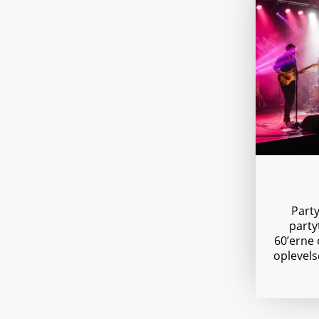
Party
party
60’erne o
oplevels