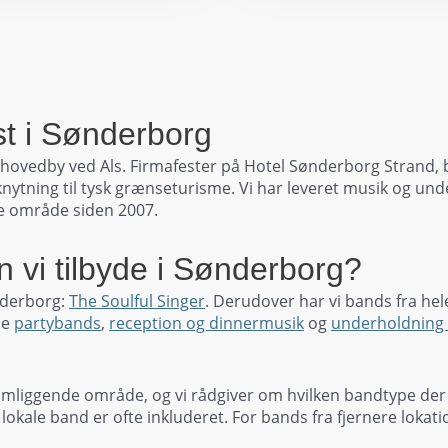
st i Sønderborg
hovedby ved Als. Firmafester på Hotel Sønderborg Strand, 
knytning til tysk grænseturisme. Vi har leveret musik og und
e område siden 2007.
n vi tilbyde i Sønderborg?
nderborg:
The Soulful Singer
. Derudover har vi bands fra hel
le
partybands
,
reception og dinnermusik
og
underholdning t
liggende område, og vi rådgiver om hvilken bandtype der pa
okale band er ofte inkluderet. For bands fra fjernere lokation