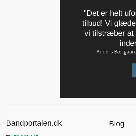
"Det er helt uf
tilbud! Vi glæder
vi tilstræber a
inde
- Anders Bækgaard
Bandportalen.dk
Blog