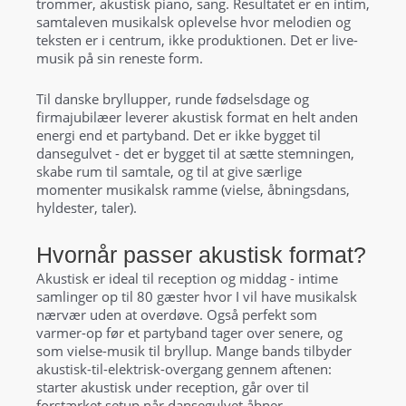
trommer, akustisk piano, sang. Resultatet er en intim,
samtaleven musikalsk oplevelse hvor melodien og
teksten er i centrum, ikke produktionen. Det er live-
musik på sin reneste form.
Til danske bryllupper, runde fødselsdage og
firmajubilæer leverer akustisk format en helt anden
energi end et partyband. Det er ikke bygget til
dansegulvet - det er bygget til at sætte stemningen,
skabe rum til samtale, og til at give særlige
momenter musikalsk ramme (vielse, åbningsdans,
hyldester, taler).
Hvornår passer akustisk format?
Akustisk er ideal til reception og middag - intime
samlinger op til 80 gæster hvor I vil have musikalsk
nærvær uden at overdøve. Også perfekt som
varmer-op før et partyband tager over senere, og
som vielse-musik til bryllup. Mange bands tilbyder
akustisk-til-elektrisk-overgang gennem aftenen:
starter akustisk under reception, går over til
forstærket setup når dansegulvet åbner.