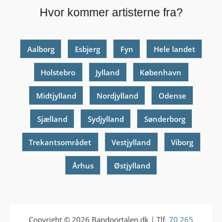
Hvor kommer artisterne fra?
Aalborg
Esbjerg
Fyn
Hele landet
Holstebro
Jylland
København
Midtjylland
Nordjylland
Odense
Sjælland
Sydjylland
Sønderborg
Trekantsområdet
Vestjylland
Viborg
Århus
Østjylland
Copyright © 2026
Bandportalen.dk
| Tlf.
70 265