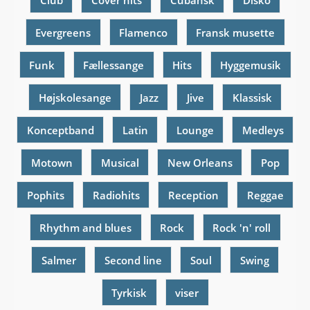
Evergreens
Flamenco
Fransk musette
Funk
Fællessange
Hits
Hyggemusik
Højskolesange
Jazz
Jive
Klassisk
Konceptband
Latin
Lounge
Medleys
Motown
Musical
New Orleans
Pop
Pophits
Radiohits
Reception
Reggae
Rhythm and blues
Rock
Rock 'n' roll
Salmer
Second line
Soul
Swing
Tyrkisk
viser