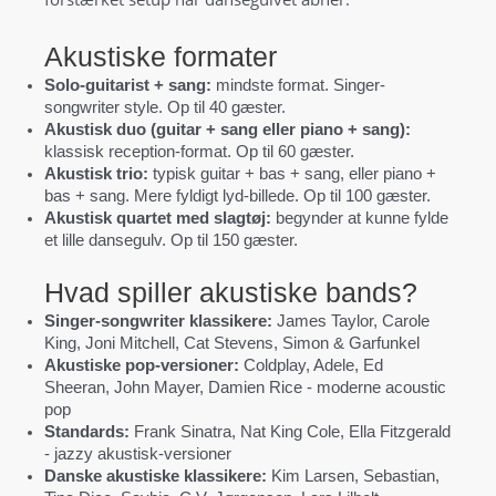
Akustiske formater
Solo-guitarist + sang:
mindste format. Singer-
songwriter style. Op til 40 gæster.
Akustisk duo (guitar + sang eller piano + sang):
klassisk reception-format. Op til 60 gæster.
Akustisk trio:
typisk guitar + bas + sang, eller piano +
bas + sang. Mere fyldigt lyd-billede. Op til 100 gæster.
Akustisk quartet med slagtøj:
begynder at kunne fylde
et lille dansegulv. Op til 150 gæster.
Hvad spiller akustiske bands?
Singer-songwriter klassikere:
James Taylor, Carole
King, Joni Mitchell, Cat Stevens, Simon & Garfunkel
Akustiske pop-versioner:
Coldplay, Adele, Ed
Sheeran, John Mayer, Damien Rice - moderne acoustic
pop
Standards:
Frank Sinatra, Nat King Cole, Ella Fitzgerald
- jazzy akustisk-versioner
Danske akustiske klassikere:
Kim Larsen, Sebastian,