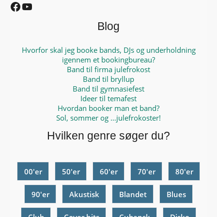
Facebook
YouTube
Blog
Hvorfor skal jeg booke bands, DJs og underholdning
igennem et bookingbureau?
Band til firma julefrokost
Band til bryllup
Band til gymnasiefest
Ideer til temafest
Hvordan booker man et band?
Sol, sommer og …julefrokoster!
Hvilken genre søger du?
00'er
50'er
60'er
70'er
80'er
90'er
Akustisk
Blandet
Blues
Club
Cover hits
Cubansk
Disko