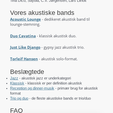
Tina Dico, Saybia, C.V. Jørgensen, Lars Lilholt
Vores akustiske bands
Acoustic Lounge
- dedikeret akustisk band til
lounge-stemning.
Duo Cavatina
- klassisk akustisk duo.
Just Like Django
- gypsy jazz akustisk trio.
Torleif Hansen
- akustisk solo-format.
Beslægtede
Jazz
- akustisk jazz er underkategori
Klassisk
- klassisk er per definition akustisk
Reception og dinner-musik
- primær brug for akustisk
format
Trio og duo
- de fleste akustiske bands er trio/duo
FAQ