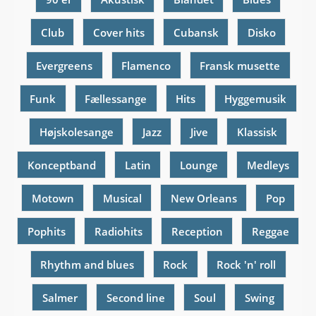
Club
Cover hits
Cubansk
Disko
Evergreens
Flamenco
Fransk musette
Funk
Fællessange
Hits
Hyggemusik
Højskolesange
Jazz
Jive
Klassisk
Konceptband
Latin
Lounge
Medleys
Motown
Musical
New Orleans
Pop
Pophits
Radiohits
Reception
Reggae
Rhythm and blues
Rock
Rock 'n' roll
Salmer
Second line
Soul
Swing