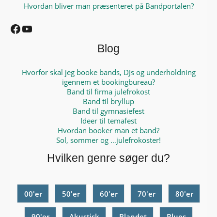
Hvordan bliver man præsenteret på Bandportalen?
Facebook
YouTube
Blog
Hvorfor skal jeg booke bands, DJs og underholdning
igennem et bookingbureau?
Band til firma julefrokost
Band til bryllup
Band til gymnasiefest
Ideer til temafest
Hvordan booker man et band?
Sol, sommer og …julefrokoster!
Hvilken genre søger du?
00'er
50'er
60'er
70'er
80'er
90'er
Akustisk
Blandet
Blues