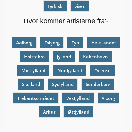
Tyrkisk
viser
Hvor kommer artisterne fra?
Aalborg
Esbjerg
Fyn
Hele landet
Holstebro
Jylland
København
Midtjylland
Nordjylland
Odense
Sjælland
Sydjylland
Sønderborg
Trekantsområdet
Vestjylland
Viborg
Århus
Østjylland