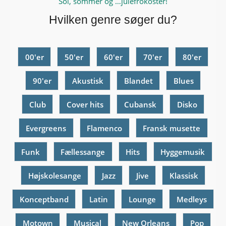
Sol, sommer og …julefrokoster!
Hvilken genre søger du?
00'er
50'er
60'er
70'er
80'er
90'er
Akustisk
Blandet
Blues
Club
Cover hits
Cubansk
Disko
Evergreens
Flamenco
Fransk musette
Funk
Fællessange
Hits
Hyggemusik
Højskolesange
Jazz
Jive
Klassisk
Konceptband
Latin
Lounge
Medleys
Motown
Musical
New Orleans
Pop