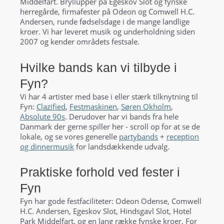
Middelfart. Bryllupper på Egeskov Slot og fynske
herregårde, firmafester på Odeon og Comwell H.C.
Andersen, runde fødselsdage i de mange landlige
kroer. Vi har leveret musik og underholdning siden
2007 og kender områdets festsale.
Hvilke bands kan vi tilbyde i
Fyn?
Vi har 4 artister med base i eller stærk tilknytning til
Fyn:
Clazified
,
Festmaskinen
,
Søren Okholm
,
Absolute 90s
. Derudover har vi bands fra hele
Danmark der gerne spiller her - scroll op for at se de
lokale, og se vores generelle
partybands
+
reception
og dinnermusik
for landsdækkende udvalg.
Praktiske forhold ved fester i
Fyn
Fyn har gode festfaciliteter: Odeon Odense, Comwell
H.C. Andersen, Egeskov Slot, Hindsgavl Slot, Hotel
Park Middelfart, og en lang række fynske kroer. For