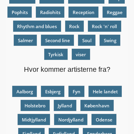
Pophits
Radiohits
Reception
Reggae
Rhythm and blues
Rock
Rock 'n' roll
Salmer
Second line
Soul
Swing
Tyrkisk
viser
Hvor kommer artisterne fra?
Aalborg
Esbjerg
Fyn
Hele landet
Holstebro
Jylland
København
Midtjylland
Nordjylland
Odense
Sjælland
Sydjylland
Sønderborg