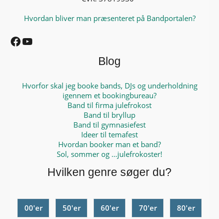
Hvordan bliver man præsenteret på Bandportalen?
Facebook
YouTube
Blog
Hvorfor skal jeg booke bands, DJs og underholdning
igennem et bookingbureau?
Band til firma julefrokost
Band til bryllup
Band til gymnasiefest
Ideer til temafest
Hvordan booker man et band?
Sol, sommer og …julefrokoster!
Hvilken genre søger du?
00'er
50'er
60'er
70'er
80'er