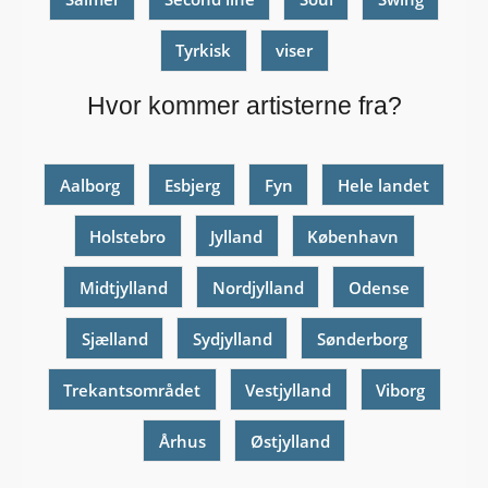
Tyrkisk
viser
Hvor kommer artisterne fra?
Aalborg
Esbjerg
Fyn
Hele landet
Holstebro
Jylland
København
Midtjylland
Nordjylland
Odense
Sjælland
Sydjylland
Sønderborg
Trekantsområdet
Vestjylland
Viborg
Århus
Østjylland