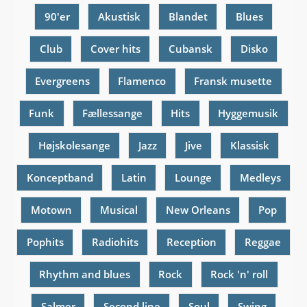
90'er
Akustisk
Blandet
Blues
Club
Cover hits
Cubansk
Disko
Evergreens
Flamenco
Fransk musette
Funk
Fællessange
Hits
Hyggemusik
Højskolesange
Jazz
Jive
Klassisk
Konceptband
Latin
Lounge
Medleys
Motown
Musical
New Orleans
Pop
Pophits
Radiohits
Reception
Reggae
Rhythm and blues
Rock
Rock 'n' roll
Salmer
Second line
Soul
Swing