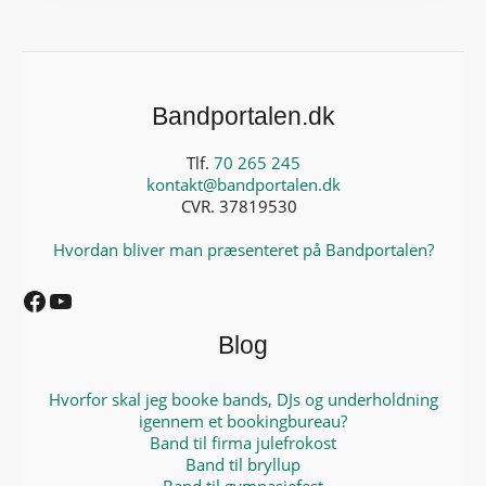
Bandportalen.dk
Tlf.
70 265 245
kontakt@bandportalen.dk
CVR. 37819530
Hvordan bliver man præsenteret på Bandportalen?
Facebook
YouTube
Blog
Hvorfor skal jeg booke bands, DJs og underholdning
igennem et bookingbureau?
Band til firma julefrokost
Band til bryllup
Band til gymnasiefest