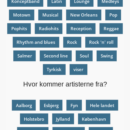
Konceptband
Latin
Lounge
Medleys
Motown
Musical
New Orleans
Pop
Pophits
Radiohits
Reception
Reggae
Rhythm and blues
Rock
Rock 'n' roll
Salmer
Second line
Soul
Swing
Tyrkisk
viser
Hvor kommer artisterne fra?
Aalborg
Esbjerg
Fyn
Hele landet
Holstebro
Jylland
København