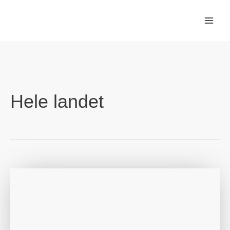
Gå
til
indholdet
Hele landet