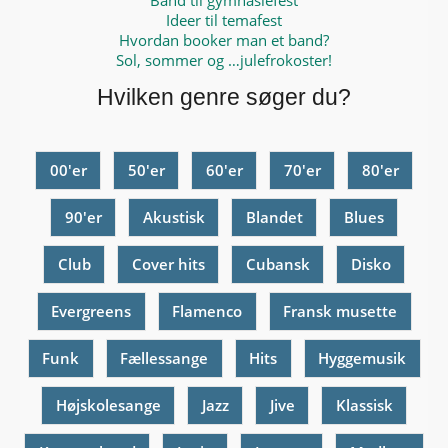
Ideer til temafest
Hvordan booker man et band?
Sol, sommer og …julefrokoster!
Hvilken genre søger du?
00'er
50'er
60'er
70'er
80'er
90'er
Akustisk
Blandet
Blues
Club
Cover hits
Cubansk
Disko
Evergreens
Flamenco
Fransk musette
Funk
Fællessange
Hits
Hyggemusik
Højskolesange
Jazz
Jive
Klassisk