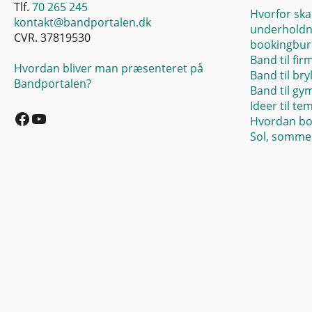
Tlf.
70 265 245
Hvorfor ska
kontakt@bandportalen.dk
underholdn
CVR. 37819530
bookingbur
Band til fir
Hvordan bliver man præsenteret på
Band til bry
Bandportalen?
Band til gy
Facebook
YouTube
Ideer til te
Hvordan bo
Sol, sommer