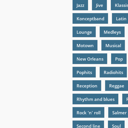
Jazz
Jive
Klassi
Konceptband
Latin
Lounge
Medleys
Motown
Musical
New Orleans
Pop
Pophits
Radiohits
Reception
Reggae
Rhythm and blues
Rock 'n' roll
Salmer
Second line
Soul