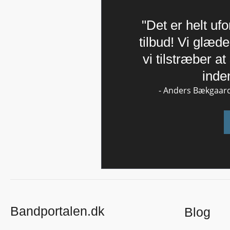
"Det er helt uf
tilbud! Vi glæder
vi tilstræber a
inde
- Anders Bækgaard
Bandportalen.dk
Blog