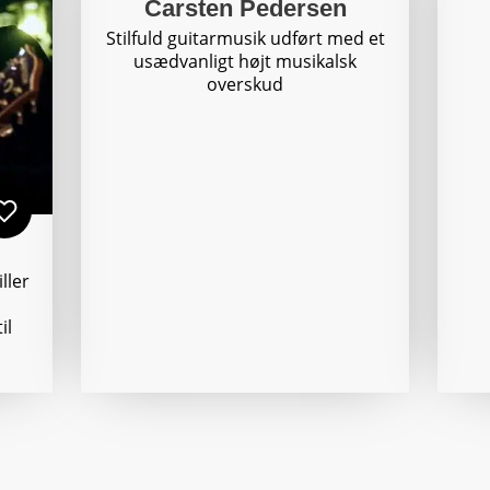
Carsten Pedersen
Stilfuld guitarmusik udført med et
usædvanligt højt musikalsk
overskud
r
ller
il