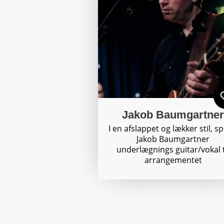
Jakob Baumgartne
I en afslappet og lækker stil, spi
Jakob Baumgartner
underlægnings guitar/vokal t
arrangementet