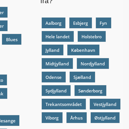
fra?
er
Aalborg
Esbjerg
Fyn
er
Hele landet
Holstebro
Blues
Jylland
København
Midtjylland
Nordjylland
Odense
Sjælland
co
Sydjylland
Sønderborg
nk
Trekantsområdet
Vestjylland
Viborg
Århus
Østjylland
lesange