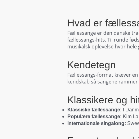
Hvad er fælles
Fællessange er den danske tra
fællessangs-hits. Til runde fø
musikalsk oplevelse hvor hel
Kendetegn
Fællessangs-format kræver en s
kendskab så sangene rammer a
Klassikere og hi
Klassiske fællessange:
I Danmar
Populære fællessange:
Kim Lar
Internationale singalong:
Sweet