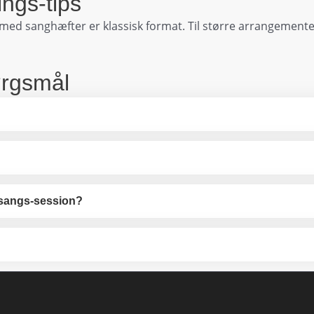
ngs-tips
o med sanghæfter er klassisk format. Til større arrangement
ørgsmål
essangs-session?