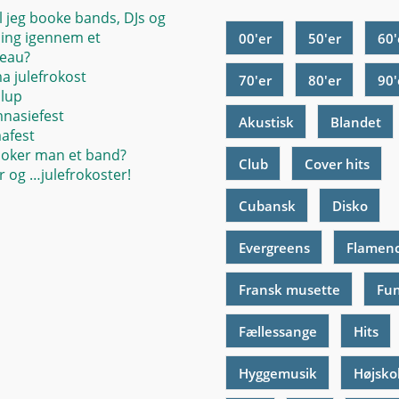
l jeg booke bands, DJs og
ing igennem et
00'er
50'er
60'
eau?
ma julefrokost
70'er
80'er
90'
llup
mnasiefest
Akustisk
Blandet
mafest
oker man et band?
Club
Cover hits
 og …julefrokoster!
Cubansk
Disko
Evergreens
Flamen
Fransk musette
Fu
Fællessange
Hits
Hyggemusik
Højsko