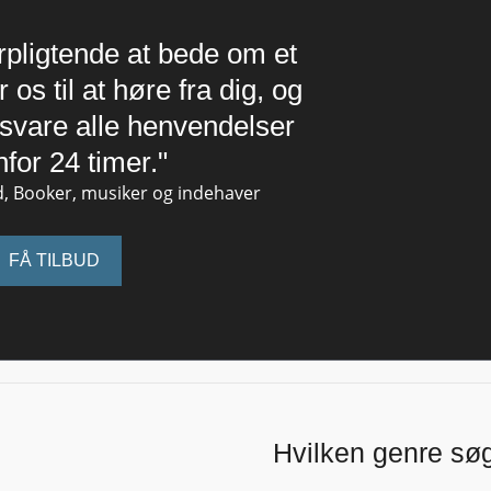
orpligtende at bede om et
 os til at høre fra dig, og
t svare alle henvendelser
nfor 24 timer."
, Booker, musiker og indehaver
FÅ TILBUD
Hvilken genre sø