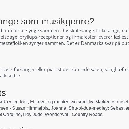
sange som musikgenre?
dition for at synge sammen - højskolesange, folkesange, n
dselsdage, bryllups-receptioner og firmafester leverer fæll
e gæsteflokken synger sammen. Det er Danmarks svar på pub
tærk forsanger eller pianist der kan lede salen, sanghæfter 
lle aldre.
ts
k er jeg født, Et jævnt og muntert virksomt liv, Marken er mejet
sen - Susan Himmelblå, Joanna; Shu-bi-dua-medley; Sebastian
 Caroline, Hey Jude, Wonderwall, Country Roads