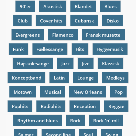
90'er
Akustisk
Blandet
Blues
Club
Cover hits
Cubansk
Disko
Evergreens
Flamenco
Fransk musette
Funk
Fællessange
Hits
Hyggemusik
Højskolesange
Jazz
Jive
Klassisk
Konceptband
Latin
Lounge
Medleys
Motown
Musical
New Orleans
Pop
Pophits
Radiohits
Reception
Reggae
Rhythm and blues
Rock
Rock 'n' roll
Salmer
Second line
Soul
Swing