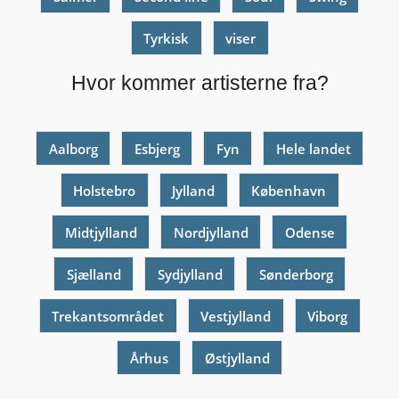
Tyrkisk
viser
Hvor kommer artisterne fra?
Aalborg
Esbjerg
Fyn
Hele landet
Holstebro
Jylland
København
Midtjylland
Nordjylland
Odense
Sjælland
Sydjylland
Sønderborg
Trekantsområdet
Vestjylland
Viborg
Århus
Østjylland