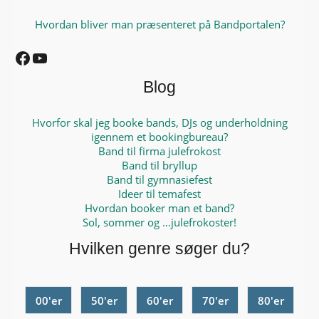
Hvordan bliver man præsenteret på Bandportalen?
Facebook
YouTube
Blog
Hvorfor skal jeg booke bands, DJs og underholdning
igennem et bookingbureau?
Band til firma julefrokost
Band til bryllup
Band til gymnasiefest
Ideer til temafest
Hvordan booker man et band?
Sol, sommer og …julefrokoster!
Hvilken genre søger du?
00'er
50'er
60'er
70'er
80'er