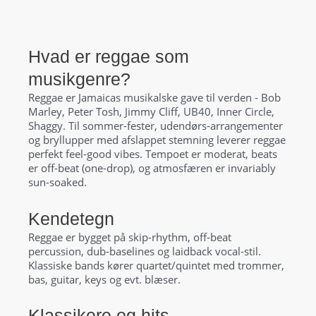
Hvad er reggae som
musikgenre?
Reggae er Jamaicas musikalske gave til verden - Bob
Marley, Peter Tosh, Jimmy Cliff, UB40, Inner Circle,
Shaggy. Til sommer-fester, udendørs-arrangementer
og bryllupper med afslappet stemning leverer reggae
perfekt feel-good vibes. Tempoet er moderat, beats
er off-beat (one-drop), og atmosfæren er invariably
sun-soaked.
Kendetegn
Reggae er bygget på skip-rhythm, off-beat
percussion, dub-baselines og laidback vocal-stil.
Klassiske bands kører quartet/quintet med trommer,
bas, guitar, keys og evt. blæser.
Klassikere og hits