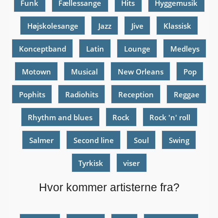
Funk
Fællessange
Hits
Hyggemusik
Højskolesange
Jazz
Jive
Klassisk
Konceptband
Latin
Lounge
Medleys
Motown
Musical
New Orleans
Pop
Pophits
Radiohits
Reception
Reggae
Rhythm and blues
Rock
Rock 'n' roll
Salmer
Second line
Soul
Swing
Tyrkisk
viser
Hvor kommer artisterne fra?