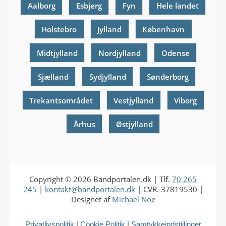
Aalborg
Esbjerg
Fyn
Hele landet
Holstebro
Jylland
København
Midtjylland
Nordjylland
Odense
Sjælland
Sydjylland
Sønderborg
Trekantsområdet
Vestjylland
Viborg
Århus
Østjylland
Copyright © 2026
Bandportalen.dk
| Tlf.
70 265
245
|
kontakt@bandportalen.dk
| CVR. 37819530 |
Designet af
Michael Noe
Privatlivspolitik
|
Cookie Politik
|
Samtykkeindstillinger