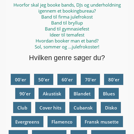
Hvorfor skal jeg booke bands, DJs og underholdning
igennem et bookingbureau?
Band til firma julefrokost
Band til bryllup
Band til gymnasiefest
Ideer til temafest
Hvordan booker man et band?
Sol, sommer og …julefrokoster!
Hvilken genre søger du?
00'er
50'er
60'er
70'er
80'er
90'er
Akustisk
Blandet
Blues
Club
Cover hits
Cubansk
Disko
Evergreens
Flamenco
Fransk musette