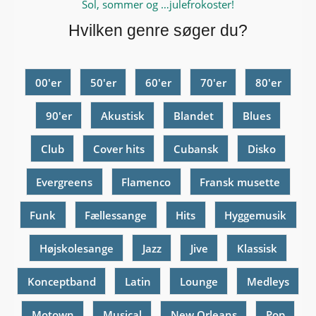
Sol, sommer og …julefrokoster!
Hvilken genre søger du?
00'er
50'er
60'er
70'er
80'er
90'er
Akustisk
Blandet
Blues
Club
Cover hits
Cubansk
Disko
Evergreens
Flamenco
Fransk musette
Funk
Fællessange
Hits
Hyggemusik
Højskolesange
Jazz
Jive
Klassisk
Konceptband
Latin
Lounge
Medleys
Motown
Musical
New Orleans
Pop