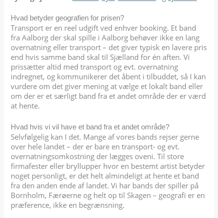
Hvad betyder geografien for prisen?
Transport er en reel udgift ved enhver booking. Et band
fra Aalborg der skal spille i Aalborg behøver ikke en lang
overnatning eller transport – det giver typisk en lavere pris
end hvis samme band skal til Sjælland for én aften. Vi
prissætter altid med transport og evt. overnatning
indregnet, og kommunikerer det åbent i tilbuddet, så I kan
vurdere om det giver mening at vælge et lokalt band eller
om der er et særligt band fra et andet område der er værd
at hente.
Hvad hvis vi vil have et band fra et andet område?
Selvfølgelig kan I det. Mange af vores bands rejser gerne
over hele landet – der er bare en transport- og evt.
overnatningsomkostning der lægges oveni. Til store
firmafester eller bryllupper hvor en bestemt artist betyder
noget personligt, er det helt almindeligt at hente et band
fra den anden ende af landet. Vi har bands der spiller på
Bornholm, Færøerne og helt op til Skagen – geografi er en
præference, ikke en begrænsning.