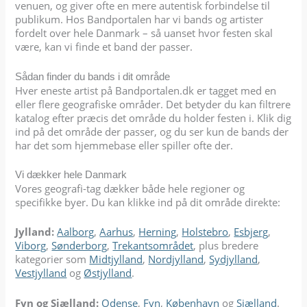
venuen, og giver ofte en mere autentisk forbindelse til
publikum. Hos Bandportalen har vi bands og artister
fordelt over hele Danmark – så uanset hvor festen skal
være, kan vi finde et band der passer.
Sådan finder du bands i dit område
Hver eneste artist på Bandportalen.dk er tagget med en
eller flere geografiske områder. Det betyder du kan filtrere
katalog efter præcis det område du holder festen i. Klik dig
ind på det område der passer, og du ser kun de bands der
har det som hjemmebase eller spiller ofte der.
Vi dækker hele Danmark
Vores geografi-tag dækker både hele regioner og
specifikke byer. Du kan klikke ind på dit område direkte:
Jylland:
Aalborg
,
Aarhus
,
Herning
,
Holstebro
,
Esbjerg
,
Viborg
,
Sønderborg
,
Trekantsområdet
, plus bredere
kategorier som
Midtjylland
,
Nordjylland
,
Sydjylland
,
Vestjylland
og
Østjylland
.
Fyn og Sjælland:
Odense
,
Fyn
,
København
og
Sjælland
.