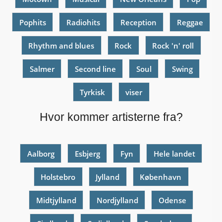
Pophits
Radiohits
Reception
Reggae
Rhythm and blues
Rock
Rock 'n' roll
Salmer
Second line
Soul
Swing
Tyrkisk
viser
Hvor kommer artisterne fra?
Aalborg
Esbjerg
Fyn
Hele landet
Holstebro
Jylland
København
Midtjylland
Nordjylland
Odense