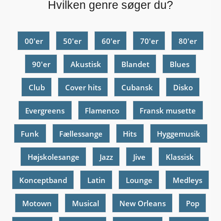
Hvilken genre søger du?
00'er
50'er
60'er
70'er
80'er
90'er
Akustisk
Blandet
Blues
Club
Cover hits
Cubansk
Disko
Evergreens
Flamenco
Fransk musette
Funk
Fællessange
Hits
Hyggemusik
Højskolesange
Jazz
Jive
Klassisk
Konceptband
Latin
Lounge
Medleys
Motown
Musical
New Orleans
Pop