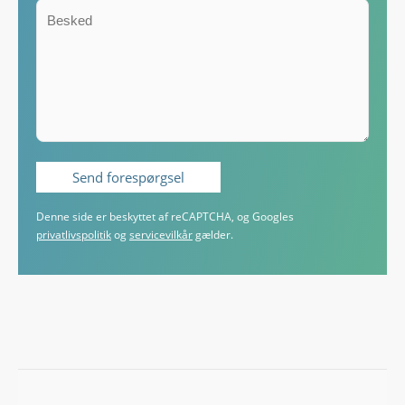
Denne side er beskyttet af reCAPTCHA, og Googles
privatlivspolitik
og
servicevilkår
gælder.