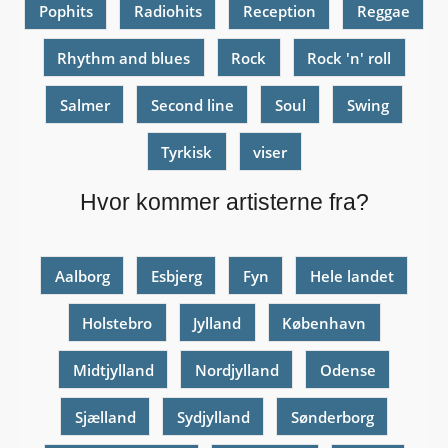
Pophits
Radiohits
Reception
Reggae
Rhythm and blues
Rock
Rock 'n' roll
Salmer
Second line
Soul
Swing
Tyrkisk
viser
Hvor kommer artisterne fra?
Aalborg
Esbjerg
Fyn
Hele landet
Holstebro
Jylland
København
Midtjylland
Nordjylland
Odense
Sjælland
Sydjylland
Sønderborg