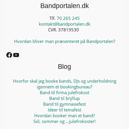
Bandportalen.dk
Tlf.
70 265 245
kontakt@bandportalen.dk
CVR. 37819530
Hvordan bliver man præsenteret på Bandportalen?
Facebook
YouTube
Blog
Hvorfor skal jeg booke bands, DJs og underholdning
igennem et bookingbureau?
Band til firma julefrokost
Band til bryllup
Band til gymnasiefest
Ideer til temafest
Hvordan booker man et band?
Sol, sommer og …julefrokoster!