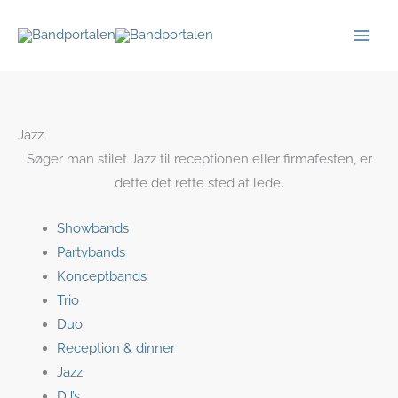
Gå
til
indholdet
Jazz
Søger man stilet Jazz til receptionen eller firmafesten, er
dette det rette sted at lede.
Showbands
Partybands
Konceptbands
Trio
Duo
Reception & dinner
Jazz
DJ’s