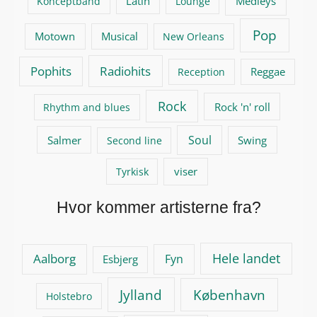
Latin
Medleys
Konceptband
Lounge
Pop
Motown
Musical
New Orleans
Pophits
Radiohits
Reggae
Reception
Rock
Rock 'n' roll
Rhythm and blues
Soul
Salmer
Swing
Second line
viser
Tyrkisk
Hvor kommer artisterne fra?
Hele landet
Aalborg
Fyn
Esbjerg
Jylland
København
Holstebro