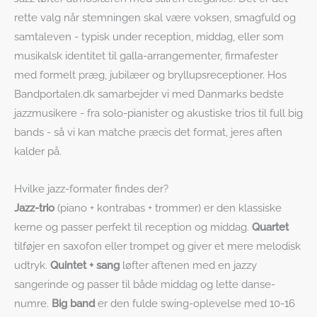
rette valg når stemningen skal være voksen, smagfuld og
samtaleven - typisk under reception, middag, eller som
musikalsk identitet til galla-arrangementer, firmafester
med formelt præg, jubilæer og bryllupsreceptioner. Hos
Bandportalen.dk samarbejder vi med Danmarks bedste
jazzmusikere - fra solo-pianister og akustiske trios til full big
bands - så vi kan matche præcis det format, jeres aften
kalder på.
Hvilke jazz-formater findes der?
Jazz-trio
(piano + kontrabas + trommer) er den klassiske
kerne og passer perfekt til reception og middag.
Quartet
tilføjer en saxofon eller trompet og giver et mere melodisk
udtryk.
Quintet + sang
løfter aftenen med en jazzy
sangerinde og passer til både middag og lette danse-
numre.
Big band
er den fulde swing-oplevelse med 10-16