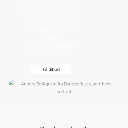
bede om et tilbud! Vi glæder
os til at høre fra dig, og
vi tilstræber at svare alle
henvendelser indenfor 24
timer."
- Anders Bækgaard, Booker,
musiker og indehaver
Få tilbud