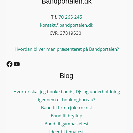
Bandportalen.dk
Tlf.
70 265 245
kontakt@bandportalen.dk
CVR. 37819530
Hvordan bliver man præsenteret på Bandportalen?
Facebook
YouTube
Blog
Hvorfor skal jeg booke bands, DJs og underholdning
igennem et bookingbureau?
Band til firma julefrokost
Band til bryllup
Band til gymnasiefest
Ideer til temafest