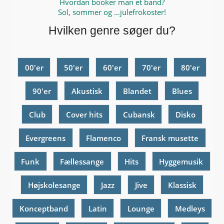
Hvordan booker man et band?
Sol, sommer og …julefrokoster!
Hvilken genre søger du?
00'er
50'er
60'er
70'er
80'er
90'er
Akustisk
Blandet
Blues
Club
Cover hits
Cubansk
Disko
Evergreens
Flamenco
Fransk musette
Funk
Fællessange
Hits
Hyggemusik
Højskolesange
Jazz
Jive
Klassisk
Konceptband
Latin
Lounge
Medleys