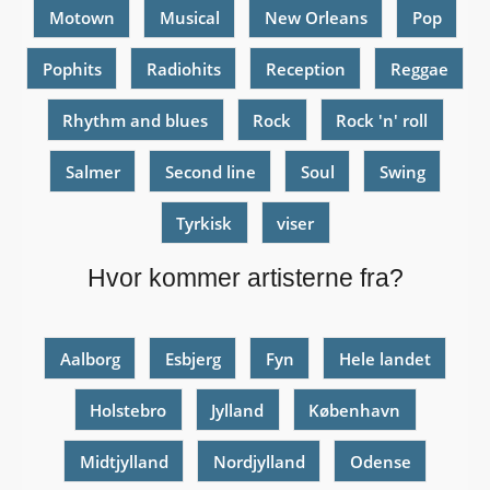
Motown
Musical
New Orleans
Pop
Pophits
Radiohits
Reception
Reggae
Rhythm and blues
Rock
Rock 'n' roll
Salmer
Second line
Soul
Swing
Tyrkisk
viser
Hvor kommer artisterne fra?
Aalborg
Esbjerg
Fyn
Hele landet
Holstebro
Jylland
København
Midtjylland
Nordjylland
Odense