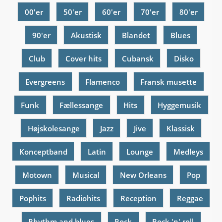
00'er
50'er
60'er
70'er
80'er
90'er
Akustisk
Blandet
Blues
Club
Cover hits
Cubansk
Disko
Evergreens
Flamenco
Fransk musette
Funk
Fællessange
Hits
Hyggemusik
Højskolesange
Jazz
Jive
Klassisk
Konceptband
Latin
Lounge
Medleys
Motown
Musical
New Orleans
Pop
Pophits
Radiohits
Reception
Reggae
Rhythm and blues
Rock
Rock 'n' roll