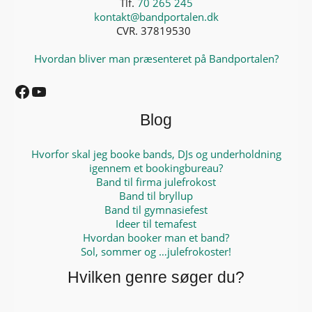
Tlf.
70 265 245
kontakt@bandportalen.dk
CVR. 37819530
Hvordan bliver man præsenteret på Bandportalen?
Facebook
YouTube
Blog
Hvorfor skal jeg booke bands, DJs og underholdning
igennem et bookingbureau?
Band til firma julefrokost
Band til bryllup
Band til gymnasiefest
Ideer til temafest
Hvordan booker man et band?
Sol, sommer og …julefrokoster!
Hvilken genre søger du?