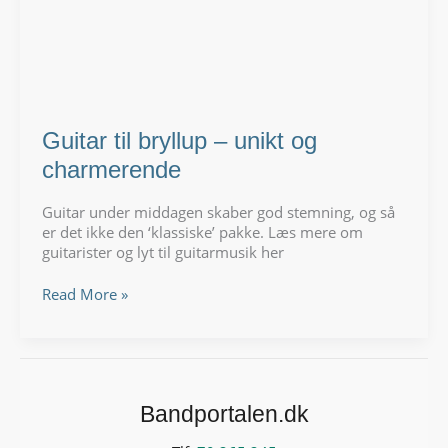
Guitar til bryllup – unikt og
charmerende
Guitar under middagen skaber god stemning, og så
er det ikke den ‘klassiske’ pakke. Læs mere om
guitarister og lyt til guitarmusik her
Guitar
Read More »
til
bryllup
–
unikt
og
Bandportalen.dk
charmerende