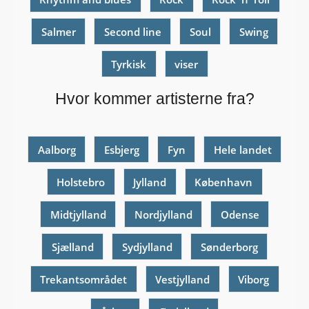
Salmer
Second line
Soul
Swing
Tyrkisk
viser
Hvor kommer artisterne fra?
Aalborg
Esbjerg
Fyn
Hele landet
Holstebro
Jylland
København
Midtjylland
Nordjylland
Odense
Sjælland
Sydjylland
Sønderborg
Trekantsområdet
Vestjylland
Viborg