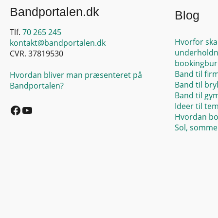
charmerende
Bandportalen.dk
Blog
Tlf.
70 265 245
Hvorfor ska
kontakt@bandportalen.dk
underholdn
CVR. 37819530
bookingbur
Band til fir
Hvordan bliver man præsenteret på
Band til bry
Bandportalen?
Band til gy
Facebook
YouTube
Ideer til te
Hvordan bo
Sol, sommer