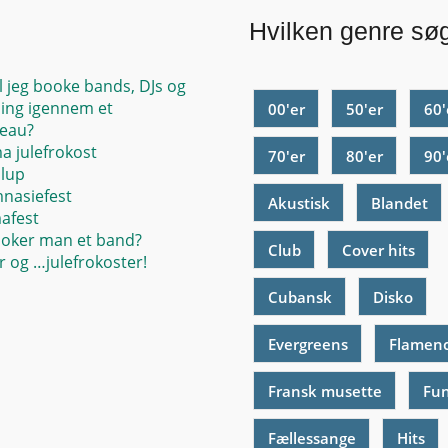
Hvilken genre sø
l jeg booke bands, DJs og
ing igennem et
00'er
50'er
60'
eau?
ma julefrokost
70'er
80'er
90'
llup
mnasiefest
Akustisk
Blandet
mafest
oker man et band?
Club
Cover hits
 og …julefrokoster!
Cubansk
Disko
Evergreens
Flamen
Fransk musette
Fu
Fællessange
Hits