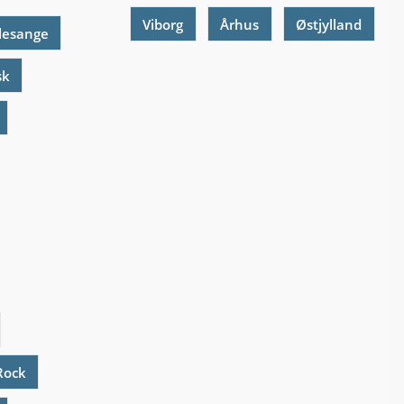
Viborg
Århus
Østjylland
lesange
sk
Rock