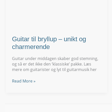
Guitar til bryllup – unikt og
charmerende
Guitar under middagen skaber god stemning,
og så er det ikke den ‘klassiske’ pakke. Læs
mere om guitarister og lyt til guitarmusik her
Guitar
Read More »
til
bryllup
–
unikt
og