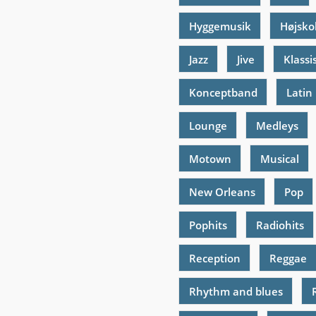
Hyggemusik
Højsko
Jazz
Jive
Klassi
Konceptband
Latin
Lounge
Medleys
Motown
Musical
New Orleans
Pop
Pophits
Radiohits
Reception
Reggae
Rhythm and blues