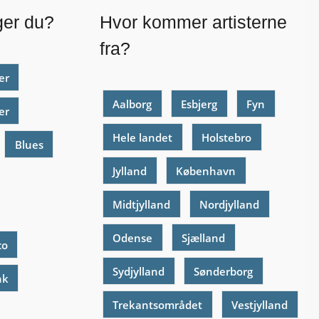
ger du?
Hvor kommer artisterne
fra?
er
Aalborg
Esbjerg
Fyn
er
Hele landet
Holstebro
Blues
Jylland
København
Midtjylland
Nordjylland
Odense
Sjælland
co
Sydjylland
Sønderborg
nk
Trekantsområdet
Vestjylland